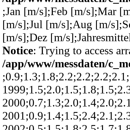
;Jan [m/s];Feb [m/s];Mar [
[m/s];Jul [m/s];Aug [m/s];
[m/s];Dez [m/s];Jahresmitte
Notice
: Trying to access arr
/app/www/messdaten/c_mo
;0.9;1.3;1.8;2.2;2.2;2.2;2.1
1999;1.5;2.0;1.5;1.8;1.5;2.3
2000;0.7;1.3;2.0;1.4;2.0;2.1
2001;0.9;1.4;1.5;2.4;2.1;2.3
2002;0.5;1.5;1.8;2.5;1.7;1.8