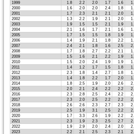
1999
1.8
2.2
2.0
1.7
1.6
1
2000
1.6
2.0
2.0
2.4
1.8
1
2001
1.7
2.3
2.1
2.1
2.0
1
2002
1.3
2.2
1.9
2.1
2.0
1
2003
1.9
1.5
1.5
2.1
1.9
1
2004
2.1
1.6
1.7
2.1
1.6
1
2005
1.7
1.5
1.5
1.8
1.9
1
2006
1.4
1.9
2.1
1.8
2.2
1
2007
2.4
2.1
1.8
1.6
2.5
2
2008
1.7
1.8
2.7
2.2
2.1
1
2009
1.5
1.6
2.1
2.2
1.9
1
2010
1.5
2.0
2.4
1.9
1.9
1
2011
1.4
1.2
1.7
1.5
1.8
1
2012
2.3
1.8
1.4
2.7
1.8
1
2013
1.4
1.8
2.2
1.7
2.0
1
2014
1.8
2.5
1.9
2.0
2.6
2
2015
2.0
2.1
2.4
2.2
2.2
2
2016
2.3
2.8
2.5
2.4
2.2
2
2017
2.3
2.0
2.5
2.2
2.2
2
2018
2.6
2.6
2.3
2.7
2.3
2
2019
2.5
1.9
3.1
2.5
2.2
2
2020
1.7
3.3
2.6
1.9
2.2
2
2021
2.3
1.9
2.3
2.5
2.7
2
2022
1.9
2.9
2.0
2.4
2.0
2
2023
2.2
2.1
2.5
2.3
2.1
2