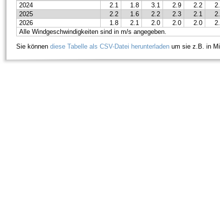
2024
2.1
1.8
3.1
2.9
2.2
2
2025
2.2
1.6
2.2
2.3
2.1
2
2026
1.8
2.1
2.0
2.0
2.0
2
Alle Windgeschwindigkeiten sind in m/s angegeben.
Sie können
diese Tabelle als CSV-Datei herunterladen
um sie z.B. in Mi