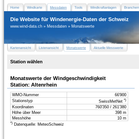
Home
Windkarte
Messdaten
Tools
Windkraftanlagen
Branchen
Die Website für Windenergie-Daten der Schweiz
www.wind-data.ch
»
Messdaten
»
Monatswerte
Kartenansicht
Listenansicht
Monatswerte
Aktuelle Messwerte
Station wählen
Monatswerte der Windgeschwindigkeit
Station: Altenrhein
WMO-Nummer
66'900
*)
Stationstyp
SwissMetNet
Koordinaten
760'350 / 261'380
Höhe über Meer
398 m
Messhöhe
10 m
*)
Datenquelle: MeteoSchweiz