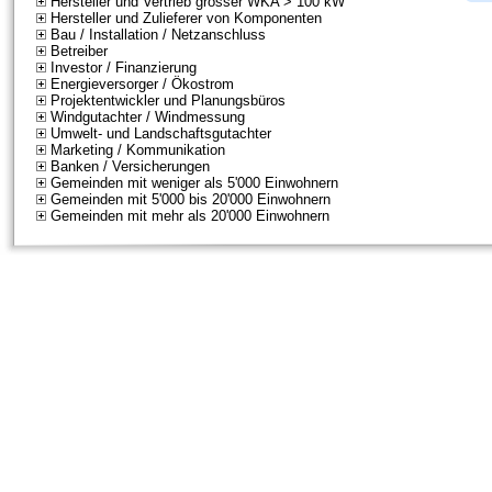
Hersteller und Vertrieb grosser WKA > 100 kW
Hersteller und Zulieferer von Komponenten
Bau / Installation / Netzanschluss
Betreiber
Investor / Finanzierung
Energieversorger / Ökostrom
Projektentwickler und Planungsbüros
Windgutachter / Windmessung
Umwelt- und Landschaftsgutachter
Marketing / Kommunikation
Banken / Versicherungen
Gemeinden mit weniger als 5'000 Einwohnern
Gemeinden mit 5'000 bis 20'000 Einwohnern
Gemeinden mit mehr als 20'000 Einwohnern