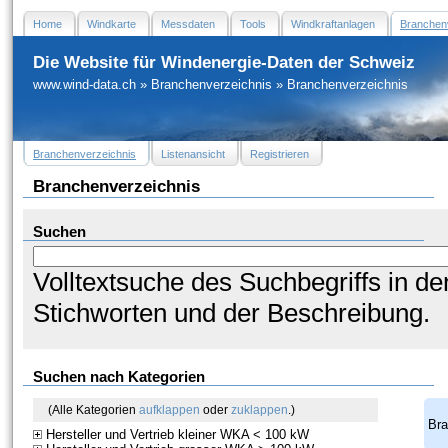
Home
Windkarte
Messdaten
Tools
Windkraftanlagen
Branchen
Die Website für Windenergie-Daten der Schweiz
www.wind-data.ch
»
Branchenverzeichnis
»
Branchenverzeichnis
Branchenverzeichnis
Listenansicht
Registrieren
Branchenverzeichnis
Suchen
Volltextsuche des Suchbegriffs in 
Stichworten und der Beschreibung.
Suchen nach Kategorien
(Alle Kategorien
aufklappen
oder
zuklappen
.)
Bra
Hersteller und Vertrieb kleiner WKA < 100 kW