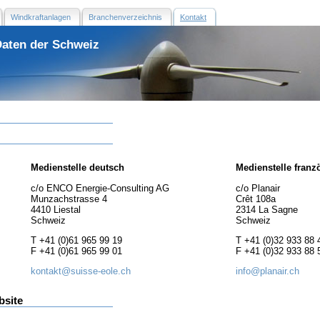
Windkraftanlagen
Branchenverzeichnis
Kontakt
Daten der Schweiz
Medienstelle deutsch
Medienstelle franz
c/o ENCO Energie-Consulting AG
c/o Planair
Munzachstrasse 4
Crêt 108a
4410 Liestal
2314 La Sagne
Schweiz
Schweiz
T +41 (0)61 965 99 19
T +41 (0)32 933 88 
F +41 (0)61 965 99 01
F +41 (0)32 933 88 
kontakt@suisse-eole.ch
info@planair.ch
bsite