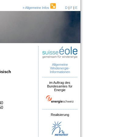
» Allgemeine Infos
D
|
F
|
E
Allgemeine
Windenergie-
ösisch
Informationen
im Auftrag des
Bundesamtes für
Energie
40
50
Realisierung