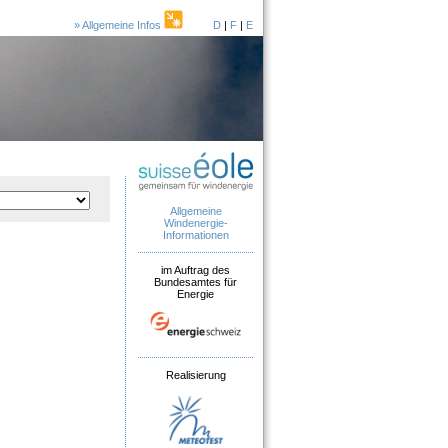
» Allgemeine Infos
D
|
F
|
E
Allgemeine
Windenergie-
Informationen
im Auftrag des
Bundesamtes für
Energie
Realisierung