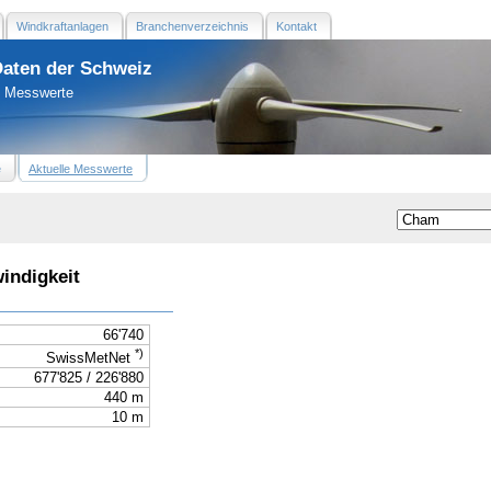
Windkraftanlagen
Branchenverzeichnis
Kontakt
Daten der Schweiz
e Messwerte
e
Aktuelle Messwerte
indigkeit
66'740
*)
SwissMetNet
677'825 / 226'880
440 m
10 m