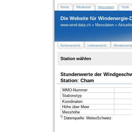
Home
Windkarte
Messdaten
Tools
Die Website für Windenergie-
www.wind-data.ch
»
Messdaten
»
Aktuell
Kartenansicht
Listenansicht
Monatswert
Station wählen
Stundenwerte der Windgeschw
Station: Cham
WMO-Nummer
Stationstyp
Koordinaten
Höhe über Meer
Messhöhe
*)
Datenquelle: MeteoSchweiz