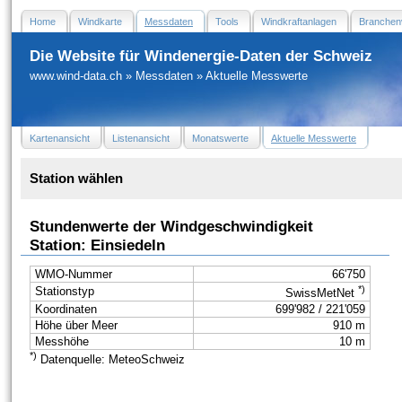
Home
Windkarte
Messdaten
Tools
Windkraftanlagen
Branchen
Die Website für Windenergie-Daten der Schweiz
www.wind-data.ch
»
Messdaten
»
Aktuelle Messwerte
Kartenansicht
Listenansicht
Monatswerte
Aktuelle Messwerte
Station wählen
Stundenwerte der Windgeschwindigkeit
Station: Einsiedeln
WMO-Nummer
66'750
*)
Stationstyp
SwissMetNet
Koordinaten
699'982 / 221'059
Höhe über Meer
910 m
Messhöhe
10 m
*)
Datenquelle: MeteoSchweiz