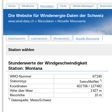
Home
Windkarte
Messdaten
Tools
Windkraftanlagen
Branchen
Die Website für Windenergie-Daten der Schweiz
www.wind-data.ch
»
Messdaten
»
Aktuelle Messwerte
Kartenansicht
Listenansicht
Monatswerte
Aktuelle Messwerte
Station wählen
Stundenwerte der Windgeschwindigkeit
Station: Montana
WMO-Nummer
67'240
*)
Stationstyp
SwissMetNet
Koordinaten
601'706 / 127'482
Höhe über Meer
1'427 m
Messhöhe
10 m
*)
Datenquelle: MeteoSchweiz