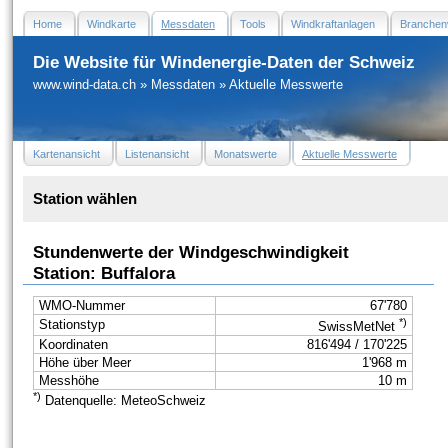
Home
Windkarte
Messdaten
Tools
Windkraftanlagen
Branchen
Die Website für Windenergie-Daten der Schweiz
www.wind-data.ch
»
Messdaten
»
Aktuelle Messwerte
Kartenansicht
Listenansicht
Monatswerte
Aktuelle Messwerte
Station wählen
Stundenwerte der Windgeschwindigkeit
Station: Buffalora
WMO-Nummer
67'780
*)
Stationstyp
SwissMetNet
Koordinaten
816'494 / 170'225
Höhe über Meer
1'968 m
Messhöhe
10 m
*)
Datenquelle: MeteoSchweiz