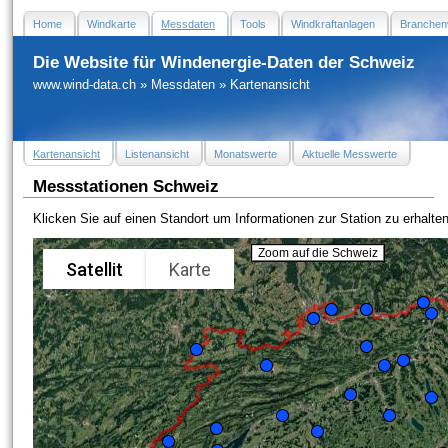
Home
Windkarte
Messdaten
Tools
Windkraftanlagen
Branchen
Die Website für Windenergie-Daten der Schweiz
www.wind-data.ch
»
Messdaten
»
Kartenansicht
Kartenansicht
Listenansicht
Monatswerte
Aktuelle Messwerte
Messstationen Schweiz
Klicken Sie auf einen Standort um Informationen zur Station zu erhalten
Zoom auf die Schweiz
Satellit
Karte