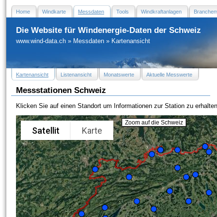
Home
Windkarte
Messdaten
Tools
Windkraftanlagen
Branchen
Die Website für Windenergie-Daten der Schweiz
www.wind-data.ch
»
Messdaten
»
Kartenansicht
Kartenansicht
Listenansicht
Monatswerte
Aktuelle Messwerte
Messstationen Schweiz
Klicken Sie auf einen Standort um Informationen zur Station zu erhalten
Zoom auf die Schweiz
Satellit
Karte