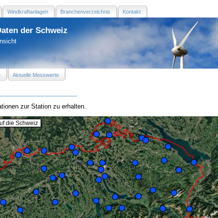
Windkraftanlagen
Branchenverzeichnis
Kontakt
Daten der Schweiz
nsicht
e
Aktuelle Messwerte
tionen zur Station zu erhalten.
f die Schweiz