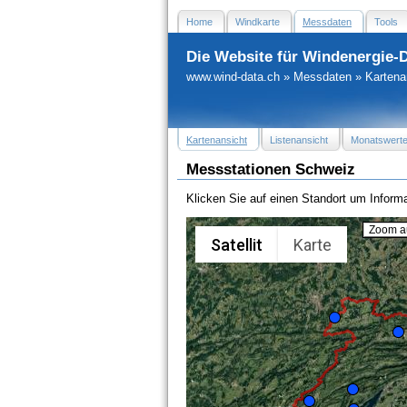
Home
Windkarte
Messdaten
Tools
Die Website für Windenergie-
www.wind-data.ch
»
Messdaten
»
Kartena
Kartenansicht
Listenansicht
Monatswert
Messstationen Schweiz
Klicken Sie auf einen Standort um Informa
Zoom au
Satellit
Karte