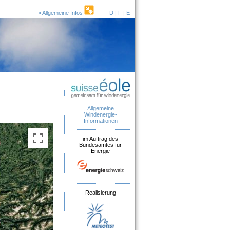
» Allgemeine Infos
D
|
F
|
E
Allgemeine
Windenergie-
Informationen
im Auftrag des
Bundesamtes für
Energie
Realisierung