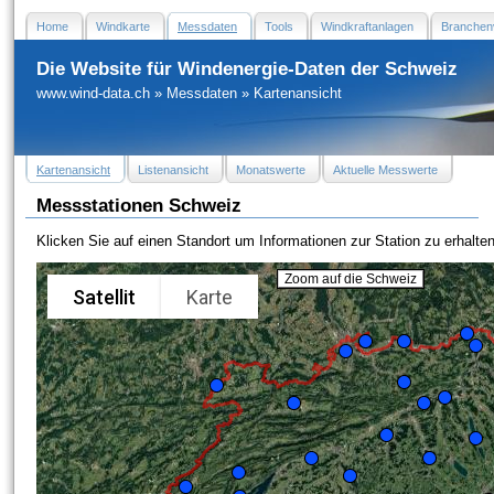
Home
Windkarte
Messdaten
Tools
Windkraftanlagen
Branchen
Die Website für Windenergie-Daten der Schweiz
www.wind-data.ch
»
Messdaten
»
Kartenansicht
Kartenansicht
Listenansicht
Monatswerte
Aktuelle Messwerte
Messstationen Schweiz
Klicken Sie auf einen Standort um Informationen zur Station zu erhalten
Zoom auf die Schweiz
Satellit
Karte