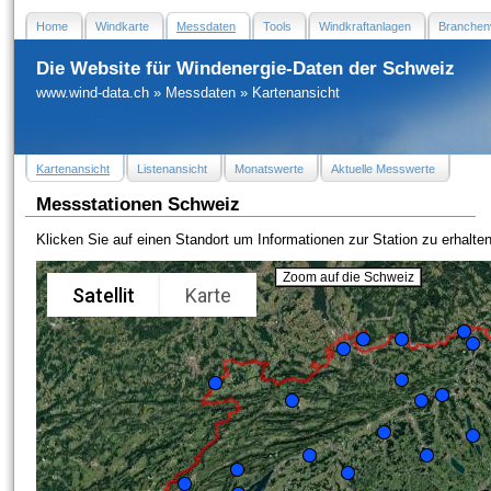
Home
Windkarte
Messdaten
Tools
Windkraftanlagen
Branchen
Die Website für Windenergie-Daten der Schweiz
www.wind-data.ch
»
Messdaten
»
Kartenansicht
Kartenansicht
Listenansicht
Monatswerte
Aktuelle Messwerte
Messstationen Schweiz
Klicken Sie auf einen Standort um Informationen zur Station zu erhalten
Zoom auf die Schweiz
Satellit
Karte