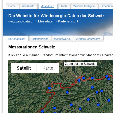
Home
Windkarte
Messdaten
Tools
Windkraftanlagen
Branchen
Die Website für Windenergie-Daten der Schweiz
www.wind-data.ch
»
Messdaten
»
Kartenansicht
Kartenansicht
Listenansicht
Monatswerte
Aktuelle Messwerte
Messstationen Schweiz
Klicken Sie auf einen Standort um Informationen zur Station zu erhalten
Zoom auf die Schweiz
Satellit
Karte