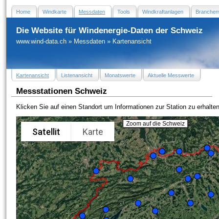
Home
Windkarte
Messdaten
Tools
Windkraftanlagen
Branchen
Die Website für Windenergie-Daten der Schweiz
www.wind-data.ch
»
Messdaten
»
Kartenansicht
Kartenansicht
Listenansicht
Monatswerte
Aktuelle Messwerte
Messstationen Schweiz
Klicken Sie auf einen Standort um Informationen zur Station zu erhalten
Zoom auf die Schweiz
Satellit
Karte