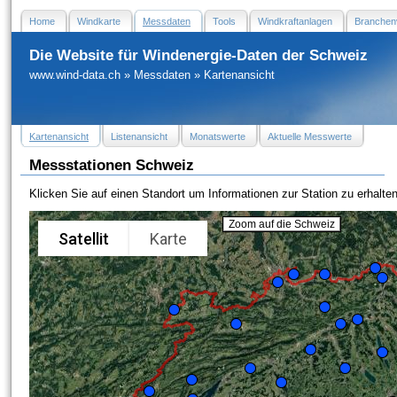
Home
Windkarte
Messdaten
Tools
Windkraftanlagen
Branchen
Die Website für Windenergie-Daten der Schweiz
www.wind-data.ch
»
Messdaten
»
Kartenansicht
Kartenansicht
Listenansicht
Monatswerte
Aktuelle Messwerte
Messstationen Schweiz
Klicken Sie auf einen Standort um Informationen zur Station zu erhalten
Zoom auf die Schweiz
Satellit
Karte