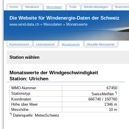
Home
Windkarte
Messdaten
Tools
Windkraftanlagen
Branchen
Die Website für Windenergie-Daten der Schweiz
www.wind-data.ch
»
Messdaten
»
Monatswerte
Kartenansicht
Listenansicht
Monatswerte
Aktuelle Messwerte
Station wählen
Monatswerte der Windgeschwindigkeit
Station: Ulrichen
WMO-Nummer
67'450
*)
Stationstyp
SwissMetNet
Koordinaten
666'740 / 150'760
Höhe über Meer
1'346 m
Messhöhe
10 m
*)
Datenquelle: MeteoSchweiz