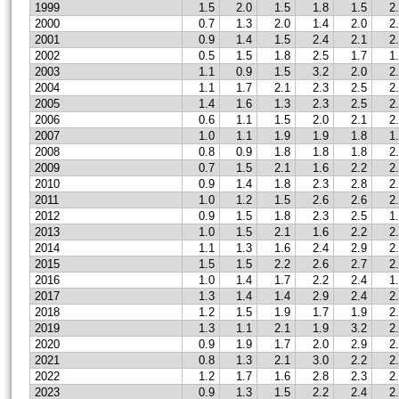
1999
1.5
2.0
1.5
1.8
1.5
2
2000
0.7
1.3
2.0
1.4
2.0
2
2001
0.9
1.4
1.5
2.4
2.1
2
2002
0.5
1.5
1.8
2.5
1.7
1
2003
1.1
0.9
1.5
3.2
2.0
2
2004
1.1
1.7
2.1
2.3
2.5
2
2005
1.4
1.6
1.3
2.3
2.5
2
2006
0.6
1.1
1.5
2.0
2.1
2
2007
1.0
1.1
1.9
1.9
1.8
1
2008
0.8
0.9
1.8
1.8
1.8
2
2009
0.7
1.5
2.1
1.6
2.2
2
2010
0.9
1.4
1.8
2.3
2.8
2
2011
1.0
1.2
1.5
2.6
2.6
2
2012
0.9
1.5
1.8
2.3
2.5
1
2013
1.0
1.5
2.1
1.6
2.2
2
2014
1.1
1.3
1.6
2.4
2.9
2
2015
1.5
1.5
2.2
2.6
2.7
2
2016
1.0
1.4
1.7
2.2
2.4
1
2017
1.3
1.4
1.4
2.9
2.4
2
2018
1.2
1.5
1.9
1.7
1.9
2
2019
1.3
1.1
2.1
1.9
3.2
2
2020
0.9
1.9
1.7
2.0
2.9
2
2021
0.8
1.3
2.1
3.0
2.2
2
2022
1.2
1.7
1.6
2.8
2.3
2
2023
0.9
1.3
1.5
2.2
2.4
2