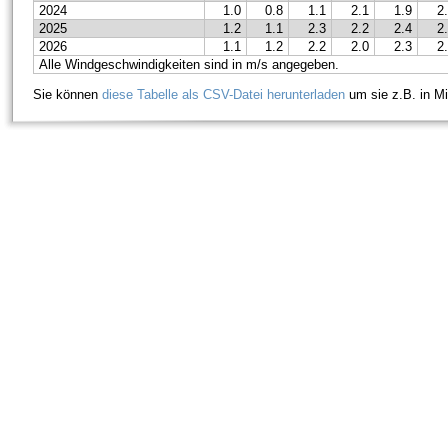
2024
1.0
0.8
1.1
2.1
1.9
2
2025
1.2
1.1
2.3
2.2
2.4
2
2026
1.1
1.2
2.2
2.0
2.3
2
Alle Windgeschwindigkeiten sind in m/s angegeben.
Sie können
diese Tabelle als CSV-Datei herunterladen
um sie z.B. in Mi