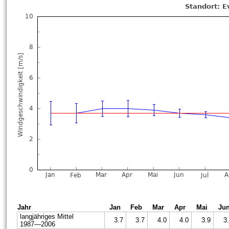
Jahr
Jan
Feb
Mar
Apr
Mai
Ju
langjähriges Mittel
3.7
3.7
4.0
4.0
3.9
3
1987—2006