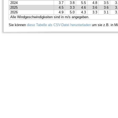
2024
3.7
3.8
5.5
4.8
3.5
3
2025
4.5
3.3
4.6
3.6
3.6
3
2026
4.9
5.0
4.3
3.3
3.1
3
Alle Windgeschwindigkeiten sind in m/s angegeben.
Sie können
diese Tabelle als CSV-Datei herunterladen
um sie z.B. in Mi