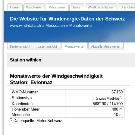
Home
Windkarte
Messdaten
Tools
Windkraftanlagen
Branchen
Die Website für Windenergie-Daten der Schweiz
www.wind-data.ch
»
Messdaten
»
Monatswerte
Kartenansicht
Listenansicht
Monatswerte
Aktuelle Messwerte
Station wählen
Monatswerte der Windgeschwindigkeit
Station: Evionnaz
WMO-Nummer
67'150
*)
Stationstyp
SwissMetNet
Koordinaten
568'190 / 114'700
Höhe über Meer
480 m
Messhöhe
10 m
*)
Datenquelle: MeteoSchweiz