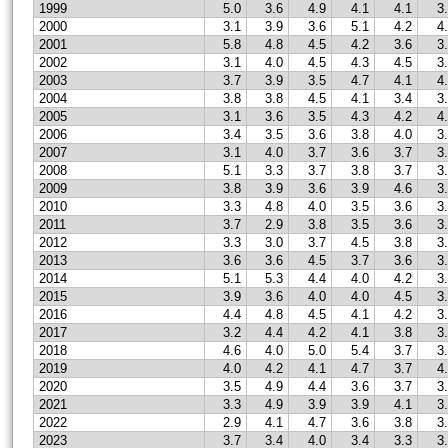
1999
5.0
3.6
4.9
4.1
4.1
3
2000
3.1
3.9
3.6
5.1
4.2
4
2001
5.8
4.8
4.5
4.2
3.6
3
2002
3.1
4.0
4.5
4.3
4.5
3
2003
3.7
3.9
3.5
4.7
4.1
4
2004
3.8
3.8
4.5
4.1
3.4
3
2005
3.1
3.6
3.5
4.3
4.2
4
2006
3.4
3.5
3.6
3.8
4.0
3
2007
3.1
4.0
3.7
3.6
3.7
3
2008
5.1
3.3
3.7
3.8
3.7
3
2009
3.8
3.9
3.6
3.9
4.6
3
2010
3.3
4.8
4.0
3.5
3.6
3
2011
3.7
2.9
3.8
3.5
3.6
3
2012
3.3
3.0
3.7
4.5
3.8
3
2013
3.6
3.6
4.5
3.7
3.6
3
2014
5.1
5.3
4.4
4.0
4.2
3
2015
3.9
3.6
4.0
4.0
4.5
3
2016
4.4
4.8
4.5
4.1
4.2
3
2017
3.2
4.4
4.2
4.1
3.8
3
2018
4.6
4.0
5.0
5.4
3.7
3
2019
4.0
4.2
4.1
4.7
3.7
4
2020
3.5
4.9
4.4
3.6
3.7
3
2021
3.3
4.9
3.9
3.9
4.1
3
2022
2.9
4.1
4.7
3.6
3.8
3
2023
3.7
3.4
4.0
3.4
3.3
3