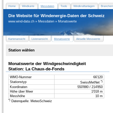
Home
Windkarte
Messdaten
Tools
Windkraftanlagen
Branchen
Die Website für Windenergie-Daten der Schweiz
www.wind-data.ch
»
Messdaten
»
Monatswerte
Kartenansicht
Listenansicht
Monatswerte
Aktuelle Messwerte
Station wählen
Monatswerte der Windgeschwindigkeit
Station: La Chaux-de-Fonds
WMO-Nummer
66'120
*)
Stationstyp
SwissMetNet
Koordinaten
550'880 / 214'850
Höhe über Meer
1'018 m
Messhöhe
10 m
*)
Datenquelle: MeteoSchweiz