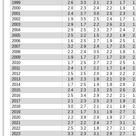
1999
2.6
3.3
2.1
2.3
1.7
1
2000
2.0
2.3
2.4
2.2
1.9
1
2001
2.4
2.7
3.0
2.5
2.3
1
2002
1.9
3.5
2.5
2.4
1.7
1
2003
2.9
1.7
2.2
2.6
2.1
1
2004
2.9
2.5
2.3
2.7
2.4
2
2005
2.5
2.2
1.5
2.2
1.9
2
2006
1.6
2.5
2.7
1.9
2.5
1
2007
3.2
2.9
2.4
1.7
2.5
2
2008
2.2
2.4
3.5
2.2
1.8
1
2009
1.9
1.7
2.7
1.7
2.0
2
2010
1.7
2.5
2.7
2.2
2.5
1
2011
2.4
1.7
2.2
1.7
1.4
2
2012
2.5
2.5
2.0
2.9
2.2
2
2013
1.8
2.3
1.8
2.1
2.0
2
2014
1.7
2.5
1.9
1.8
2.8
2
2015
2.4
2.3
2.3
2.5
2.6
2
2016
2.5
3.4
2.9
2.2
2.1
1
2017
2.1
2.3
2.5
2.3
1.9
2
2018
3.0
2.7
2.1
2.1
1.9
2
2019
2.3
1.7
3.1
1.9
2.7
1
2020
2.2
3.9
2.9
1.9
2.7
2
2021
2.7
2.2
2.4
2.7
3.1
1
2022
2.5
3.2
1.8
2.7
2.1
2
2023
3.3
2.3
3.1
2.8
2.7
1