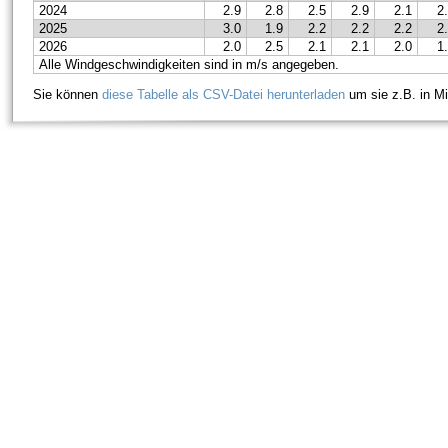
2024
2.9
2.8
2.5
2.9
2.1
2
2025
3.0
1.9
2.2
2.2
2.2
2
2026
2.0
2.5
2.1
2.1
2.0
1
Alle Windgeschwindigkeiten sind in m/s angegeben.
Sie können
diese Tabelle als CSV-Datei herunterladen
um sie z.B. in Mi