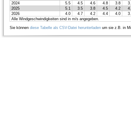
2024
5.5
4.5
4.6
4.8
3.8
3
2025
5.1
3.5
3.8
4.5
4.2
4
2026
4.0
4.7
4.2
4.4
4.0
3
Alle Windgeschwindigkeiten sind in m/s angegeben.
Sie können
diese Tabelle als CSV-Datei herunterladen
um sie z.B. in Mi