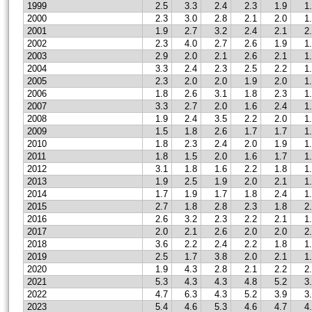
1999
2.5
3.3
2.4
2.3
1.9
1
2000
2.3
3.0
2.8
2.1
2.0
1
2001
1.9
2.7
3.2
2.4
2.1
2
2002
2.3
4.0
2.7
2.6
1.9
1
2003
2.9
2.0
2.1
2.6
2.1
1
2004
3.3
2.4
2.3
2.5
2.2
1
2005
2.3
2.0
2.0
1.9
2.0
1
2006
1.8
2.6
3.1
1.8
2.3
1
2007
3.3
2.7
2.0
1.6
2.4
1
2008
1.9
2.4
3.5
2.2
2.0
1
2009
1.5
1.8
2.6
1.7
1.7
1
2010
1.8
2.3
2.4
2.0
1.9
1
2011
1.8
1.5
2.0
1.6
1.7
1
2012
3.1
1.8
1.6
2.2
1.8
1
2013
1.9
2.5
1.9
2.0
2.1
1
2014
1.7
1.9
1.7
1.8
2.4
1
2015
2.7
1.8
2.8
2.3
1.8
2
2016
2.6
3.2
2.3
2.2
2.1
1
2017
2.0
2.1
2.6
2.0
2.0
2
2018
3.6
2.2
2.4
2.2
1.8
1
2019
2.5
1.7
3.8
2.0
2.1
1
2020
1.9
4.3
2.8
2.1
2.2
2
2021
5.3
4.3
4.3
4.8
5.2
3
2022
4.7
6.3
4.3
5.2
3.9
3
2023
5.4
4.6
5.3
4.6
4.7
4