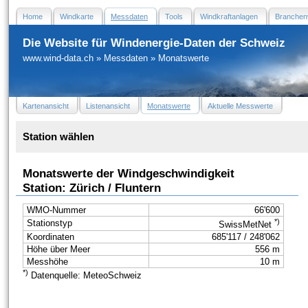
Home
Windkarte
Messdaten
Tools
Windkraftanlagen
Branchen
Die Website für Windenergie-Daten der Schweiz
www.wind-data.ch
»
Messdaten
»
Monatswerte
Kartenansicht
Listenansicht
Monatswerte
Aktuelle Messwerte
Station wählen
Monatswerte der Windgeschwindigkeit
Station: Zürich / Fluntern
WMO-Nummer
66'600
*)
Stationstyp
SwissMetNet
Koordinaten
685'117 / 248'062
Höhe über Meer
556 m
Messhöhe
10 m
*)
Datenquelle: MeteoSchweiz