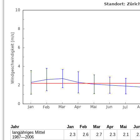
Jahr
Jan
Feb
Mar
Apr
Mai
Ju
langjähriges Mittel
2.3
2.6
2.7
2.3
2.1
2
1987—2006