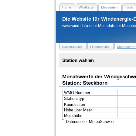
Home
Windkarte
Messdaten
Tools
Die Website für Windenergie-
www.wind-data.ch
»
Messdaten
»
Monats
Kartenansicht
Listenansicht
Monatswert
Station wählen
Monatswerte der Windgeschwi
Station: Steckborn
WMO-Nummer
Stationstyp
Koordinaten
Höhe über Meer
Messhöhe
*)
Datenquelle: MeteoSchweiz