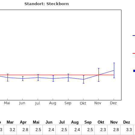
b
Mar
Apr
Mai
Jun
Jul
Aug
Sep
Okt
Nov
Dez
.3
3.2
2.8
2.5
2.4
2.5
2.4
2.5
2.3
2.8
3.3