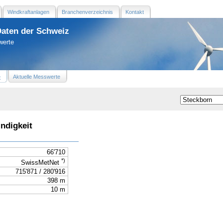
Windkraftanlagen
Branchenverzeichnis
Kontakt
Daten der Schweiz
werte
e
Aktuelle Messwerte
ndigkeit
66'710
*)
SwissMetNet
715'871 / 280'916
398 m
10 m