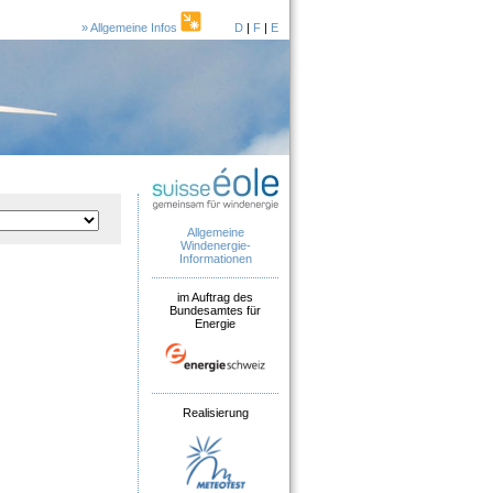
» Allgemeine Infos
D
|
F
|
E
Allgemeine
Windenergie-
Informationen
im Auftrag des
Bundesamtes für
Energie
Realisierung