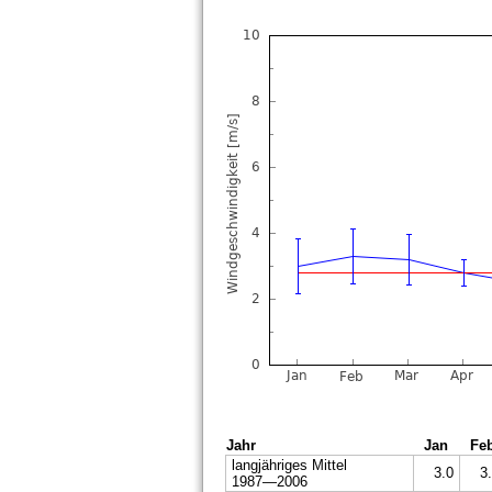
Jahr
Jan
Fe
langjähriges Mittel
3.0
3
1987—2006