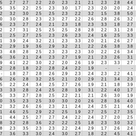
.5
2.7
2.7
2.2
2.0
2.3
2.1
2.1
2.3
2.8
4.4
.5
3.5
2.2
2.5
2.3
3.0
1.7
2.3
2.0
2.0
2.4
.2
3.2
3.0
2.5
2.5
2.3
2.2
3.2
1.5
3.8
5.0
.0
3.0
2.8
2.3
2.3
2.7
2.2
2.6
2.8
2.6
3.2
.6
2.3
2.7
2.4
2.1
2.3
1.8
2.3
3.3
1.8
2.7
.2
2.7
3.1
2.5
2.5
2.5
2.8
2.8
2.2
3.1
2.8
.1
2.5
2.7
2.5
2.3
2.6
2.3
2.4
1.6
2.5
3.3
.1
3.9
2.4
3.2
2.1
2.3
3.3
2.0
2.1
2.6
2.7
.2
2.9
1.9
3.6
2.9
3.2
2.1
2.2
2.6
3.8
3.8
.3
4.8
2.8
2.5
2.3
2.3
2.3
3.0
2.2
2.6
3.4
.6
3.6
2.1
2.4
2.3
2.7
1.9
2.1
2.3
2.6
3.1
.9
4.1
2.2
3.0
2.2
2.0
2.6
1.9
2.3
3.3
2.7
.2
2.8
1.8
2.2
2.8
2.4
2.2
1.9
-
-
-
-
1.8
2.7
2.8
2.6
2.9
2.3
2.4
2.3
2.2
4.1
.6
2.6
2.8
3.2
2.5
2.1
2.0
2.9
2.1
3.4
2.3
.5
2.2
2.4
3.4
2.5
2.7
2.6
1.9
2.1
1.8
3.9
.3
3.3
2.8
2.4
2.5
2.8
1.9
3.1
2.2
4.0
1.7
.5
3.3
2.7
2.8
2.5
2.2
2.1
2.1
2.6
3.0
1.9
.0
3.5
2.3
2.5
3.0
3.0
2.0
2.6
2.8
3.6
4.0
.2
3.2
2.6
2.6
2.3
2.1
2.4
2.4
2.5
2.1
4.0
.1
4.6
2.5
2.9
2.2
2.5
1.9
2.7
2.5
2.7
3.5
.1
4.4
2.5
2.7
2.7
2.4
2.2
2.4
2.7
2.0
2.5
.8
3.2
2.8
3.6
2.2
2.2
2.5
1.8
2.3
3.0
3.2
.8
2.3
3.5
2.3
2.3
2.2
2.4
2.9
1.7
2.6
2.4
.7
3.6
3.3
3.0
2.4
3.0
2.7
1.8
2.2
4.5
4.1