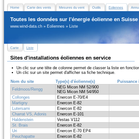
Home
Carte des vents
Mesures du vent
Outils
Eoliennes
Annua
Toutes les données sur l'énergie éolienne en Suisse
www.wind-data.ch
»
Eoliennes
»
Liste
Carte
Liste
Sites d'installations éoliennes en service
Un clic sur une tête de colonne permet de classer la liste en fonctio
Un clic sur un site permet d'afficher sa fiche technique.
Nom du site
Type(s) d'éolienne(s)
Puissance i
NEG Micon NM 52/900
Feldmoos/Rengg
NEG Micon NM 54/950
Collonges
Enercon E-70/E4
Martigny
Enercon E-82
Lutersarni
Enercon E-82
Charrat VS, Adonis
Enercon E-101
Haldenstein
Vestas V112
St. Brais
Enercon E-82
Uri
Enercon E-70 EP4
Peuchapatte
Enercon E-82