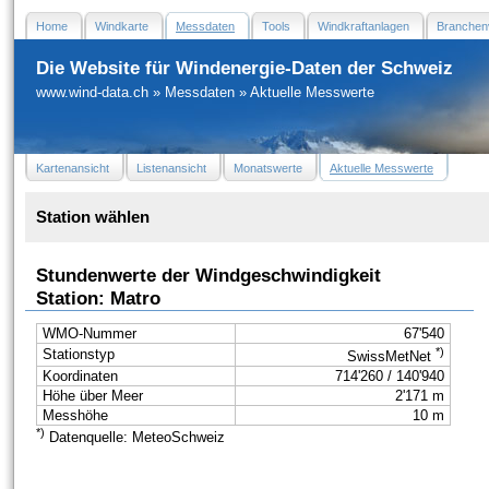
Home
Windkarte
Messdaten
Tools
Windkraftanlagen
Branchen
Die Website für Windenergie-Daten der Schweiz
www.wind-data.ch
»
Messdaten
»
Aktuelle Messwerte
Kartenansicht
Listenansicht
Monatswerte
Aktuelle Messwerte
Station wählen
Stundenwerte der Windgeschwindigkeit
Station: Matro
WMO-Nummer
67'540
*)
Stationstyp
SwissMetNet
Koordinaten
714'260 / 140'940
Höhe über Meer
2'171 m
Messhöhe
10 m
*)
Datenquelle: MeteoSchweiz