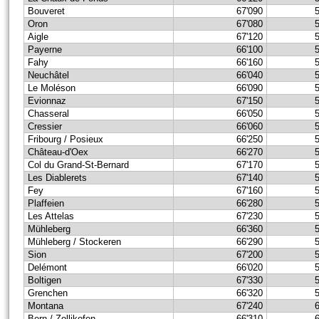
Bouveret
67'090
Oron
67'080
Aigle
67'120
Payerne
66'100
Fahy
66'160
Neuchâtel
66'040
Le Moléson
66'090
Evionnaz
67'150
Chasseral
66'050
Cressier
66'060
Fribourg / Posieux
66'250
Château-d'Oex
66'270
Col du Grand-St-Bernard
67'170
Les Diablerets
67'140
Fey
67'160
Plaffeien
66'280
Les Attelas
67'230
Mühleberg
66'360
Mühleberg / Stockeren
66'290
Sion
67'200
Delémont
66'020
Boltigen
67'330
Grenchen
66'320
Montana
67'240
Bern / Zollikofen
66'310