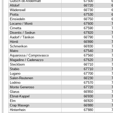
Gütsch ob Andermatt
67'500
Altdorf
66'720
Wädenswil
66'730
Piotta
67'530
Einsiedeln
66'750
Locarno / Monti
67'600
Cimetta
67'590
Disentis / Sedrun
67'820
Aadorf / Tänikon
66'790
Hörnli
66'890
Schmerikon
66'830
Matro
67'540
Aquarossa / Comprovasco
67'560
Magadino / Cadenazzo
67'620
Steckborn
66'710
Stabio
67'710
Lugano
67'700
Salen-Reutenen
66'230
Lodrino
67'570
Monte Generoso
67'720
Glarus
66'850
Ebnat-Kappel
66'930
Elm
66'820
Crap Masegn
66'880
Hinterrhein
67'880