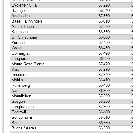
Evolène / Villa
67'220
Bantiger
66'340
Adelboden
67'350
Basel / Binningen
66'010
Amsoldingen
67'320
Koppigen
66'350
St. Chrischona
66'000
Zermatt
67'480
Wynau
66'430
Gornergrat
67'490
Langnau i. E.
66'380
Monte Rosa-Plattje
67'470
Visp
67'270
Interlaken
67'340
Möhlin
66'410
Rünenberg
66'450
Napf
66'390
Männlichen
67'360
Gösgen
66'260
Jungfraujoch
67'300
Egolzwil
66'480
Schüpfheim
66'510
Brienz
66'560
Buchs / Aarau
66'330