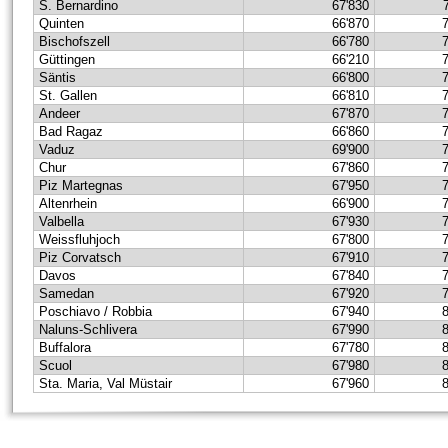
S. Bernardino
67'830
Quinten
66'870
Bischofszell
66'780
Güttingen
66'210
Säntis
66'800
St. Gallen
66'810
Andeer
67'870
Bad Ragaz
66'860
Vaduz
69'900
Chur
67'860
Piz Martegnas
67'950
Altenrhein
66'900
Valbella
67'930
Weissfluhjoch
67'800
Piz Corvatsch
67'910
Davos
67'840
Samedan
67'920
Poschiavo / Robbia
67'940
Naluns-Schlivera
67'990
Buffalora
67'780
Scuol
67'980
Sta. Maria, Val Müstair
67'960