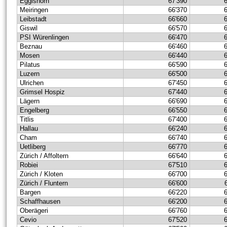
Eggishorn
67'390
Meiringen
66'370
Leibstadt
66'660
Giswil
66'570
PSI Würenlingen
66'470
Beznau
66'460
Mosen
66'440
Pilatus
66'590
Luzern
66'500
Ulrichen
67'450
Grimsel Hospiz
67'440
Lägern
66'690
Engelberg
66'550
Titlis
67'400
Hallau
66'240
Cham
66'740
Uetliberg
66'770
Zürich / Affoltern
66'640
Robiei
67'510
Zürich / Kloten
66'700
Zürich / Fluntern
66'600
Bargen
66'220
Schaffhausen
66'200
Oberägeri
66'760
Cevio
67'520