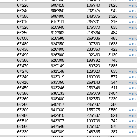
67'220
605'415
106'740
1'825
» me
66'340
606'850
202'975
942
» me
67'350
609'400
148'975
1'320
» me
66'010
610'911
265'601
316
» me
67'320
610'940
175'870
638
» me
66'350
612'662
218'664
484
66'000
618'695
269'036
493
» me
67'480
624'350
97'560
1'638
» me
66'430
626'400
233'850
422
» me
67'490
626'800
92'460
3'130
» me
66'380
628'005
198'792
745
67'470
629'149
89'520
2'885
67'270
631'149
128'020
639
» me
67'340
633'019
169'093
577
» me
66'410
633'050
269'143
344
» me
66'450
633'246
253'846
611
» me
66'390
638'133
206'079
1'404
» me
67'360
638'480
162'550
2'230
» me
66'260
640'417
245'937
380
67'300
641'930
155'275
3'580
» me
66'480
642'910
225'537
521
» me
66'510
643'677
199'706
742
» me
66'560
647'546
176'807
578
» me
66'330
648'389
248'365
387
» me