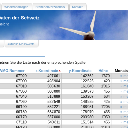
Windkraftanlagen
Branchenverzeichnis
Kontakt
Daten der Schweiz
nsicht
e
Aktuelle Messwerte
ordnen Sie die Liste nach der entsprechenden Spalte.
WMO-Nummer
x-Koordinate
y-Koordinate
Höhe
Monats
67'020
497'061
142'362
1'670
» me
67'000
498'904
122'625
420
» me
67'010
506'630
161'040
1'015
» me
67'050
506'880
139'573
455
» me
67'040
515'889
153'207
684
» me
67'060
523'549
148'525
425
» me
66'190
534'221
188'081
1'205
» me
66'180
534'870
178'070
435
» me
66'170
537'000
203'980
1'050
» me
67'110
540'811
151'514
456
» me
66'120
550'880
214'850
1'018
» me