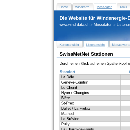
Home
Windkarte
Messdaten
Tools
Die Website für Windenergie-
www.wind-data.ch
»
Messdaten
»
Listena
Kartenansicht
Listenansicht
Monatswert
SwissMetNet Stationen
Durch einen Klick auf einen Spaltenkopf 
Standort
La Dôle
Genève-Cointrin
Le Chenit
Nyon / Changins
Bière
St-Prex
Bullet / La Frétaz
Mathod
La Brévine
Pully
La Chaux-de-Fonds