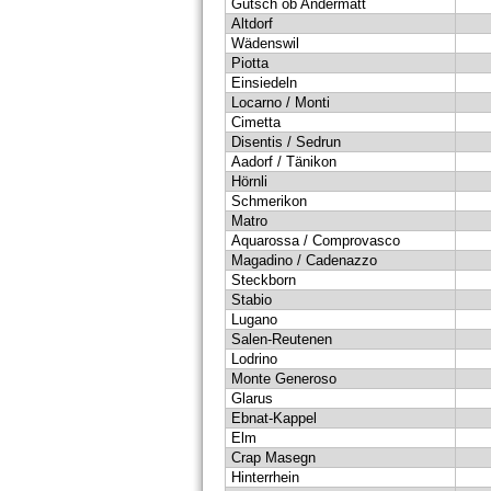
Gütsch ob Andermatt
Altdorf
Wädenswil
Piotta
Einsiedeln
Locarno / Monti
Cimetta
Disentis / Sedrun
Aadorf / Tänikon
Hörnli
Schmerikon
Matro
Aquarossa / Comprovasco
Magadino / Cadenazzo
Steckborn
Stabio
Lugano
Salen-Reutenen
Lodrino
Monte Generoso
Glarus
Ebnat-Kappel
Elm
Crap Masegn
Hinterrhein