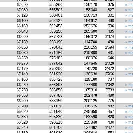
67'090
555'260
138'170
375
» me
67'080
555'502
158'048
827
» me
67'120
560'401
130'713
381
» me
66'100
562'127
184'612
490
» me
66'160
562'458
252'676
596
» me
66'040
563'150
205'600
485
» me
66'090
567'723
155'072
1'974
» me
67'150
568'190
114'700
480
» me
66'050
570'842
220'155
1'594
» me
66'060
571'160
210'800
431
» me
66'250
575'182
180'076
646
66'270
577'042
147'645
1'029
67'170
579'200
79'720
2'472
» me
67'140
581'920
130'630
2'966
» me
67'160
586'725
115'180
737
66'280
586'808
177'400
1'042
» me
67'230
586'850
105'310
2'733
» me
66'360
587'788
202'478
480
66'290
588'150
200'125
775
67'200
591'630
118'575
482
» me
66'020
591'840
245'950
467
» me
67'330
595'830
163'590
820
» me
66'320
598'216
225'348
430
» me
67'240
601'706
127'482
1'427
» me
66'310
601'930
204'410
553
» me