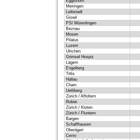
Eggishorn
Meiringen
Leibstadt
Giswil
PSI Würenlingen
Beznau
Mosen
Pilatus
Luzern
Ulrichen
Grimsel Hospiz
Lägern
Engelberg
Titlis
Hallau
Cham
Uetliberg
Zürich / Affoltern
Robiei
Zürich / Kloten
Zürich / Fluntern
Bargen
Schaffhausen
Oberägeri
Cevio