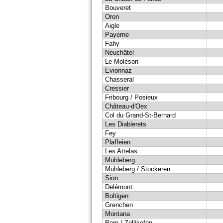
Bouveret
Oron
Aigle
Payerne
Fahy
Neuchâtel
Le Moléson
Evionnaz
Chasseral
Cressier
Fribourg / Posieux
Château-d'Oex
Col du Grand-St-Bernard
Les Diablerets
Fey
Plaffeien
Les Attelas
Mühleberg
Mühleberg / Stockeren
Sion
Delémont
Boltigen
Grenchen
Montana
Bern / Zollikofen