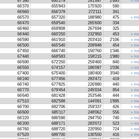
67'390
650'279
141'897
2'893
» me
66'370
655'843
175'920
590
66'660
656'379
272'111
341
66'570
657'320
188'980
475
» me
66'470
659'540
265'600
334
66'460
659'808
267'694
325
66'440
660'250
232'950
453
» me
66'590
661'910
203'410
2'106
» me
66'500
665'540
209'848
454
» me
67'450
666'740
150'760
1'346
» me
67'440
668'583
158'215
1'980
» me
66'690
672'250
259'460
840
» me
66'550
674'157
186'097
1'036
» me
67'400
675'400
180'400
3'040
» me
66'240
677'456
283'472
419
66'740
677'825
226'880
440
» me
66'770
679'454
245'034
854
» me
66'640
681'428
253'546
444
» me
67'510
682'588
144'091
1'895
» me
66'700
682'706
259'337
426
» me
66'600
685'117
248'062
556
» me
66'220
686'590
294'750
740
» me
66'200
688'171
283'072
523
» me
66'760
688'720
220'950
724
» me
67'520
689'700
130'550
416
» me