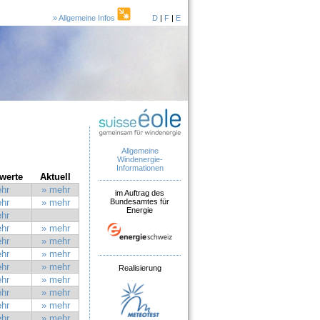
» Allgemeine Infos
D
|
F
|
E
Allgemeine
Windenergie-
Informationen
werte
Aktuell
hr
» mehr
im Auftrag des
Bundesamtes für
hr
» mehr
Energie
hr
hr
» mehr
hr
» mehr
hr
» mehr
hr
» mehr
Realisierung
hr
» mehr
hr
» mehr
hr
» mehr
hr
» mehr