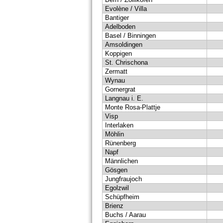
Evolène / Villa
Bantiger
Adelboden
Basel / Binningen
Amsoldingen
Koppigen
St. Chrischona
Zermatt
Wynau
Gornergrat
Langnau i. E.
Monte Rosa-Plattje
Visp
Interlaken
Möhlin
Rünenberg
Napf
Männlichen
Gösgen
Jungfraujoch
Egolzwil
Schüpfheim
Brienz
Buchs / Aarau