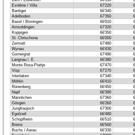
Evolène / Villa
67'220
Bantiger
66'340
Adelboden
67'350
Basel / Binningen
66'010
Amsoldingen
67'320
Koppigen
66'350
St. Chrischona
66'000
Zermatt
67'480
Wynau
66'430
Gornergrat
67'490
Langnau i. E.
66'380
Monte Rosa-Plattje
67'470
Visp
67'270
Interlaken
67'340
Möhlin
66'410
Rünenberg
66'450
Napf
66'390
Männlichen
67'360
Gösgen
66'260
Jungfraujoch
67'300
Egolzwil
66'480
Schüpfheim
66'510
Brienz
66'560
Buchs / Aarau
66'330