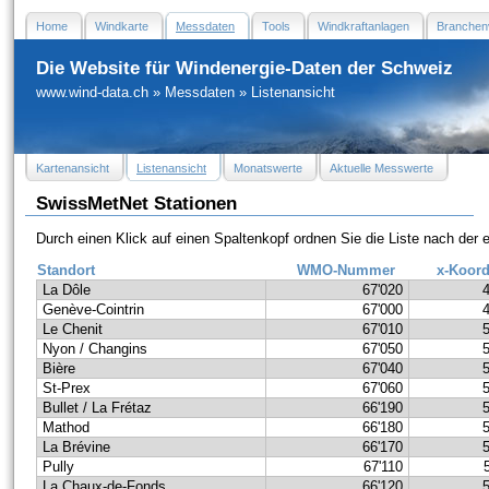
Home
Windkarte
Messdaten
Tools
Windkraftanlagen
Branchen
Die Website für Windenergie-Daten der Schweiz
www.wind-data.ch
»
Messdaten
»
Listenansicht
Kartenansicht
Listenansicht
Monatswerte
Aktuelle Messwerte
SwissMetNet Stationen
Durch einen Klick auf einen Spaltenkopf ordnen Sie die Liste nach der
Standort
WMO-Nummer
x-Koord
La Dôle
67'020
Genève-Cointrin
67'000
Le Chenit
67'010
Nyon / Changins
67'050
Bière
67'040
St-Prex
67'060
Bullet / La Frétaz
66'190
Mathod
66'180
La Brévine
66'170
Pully
67'110
La Chaux-de-Fonds
66'120