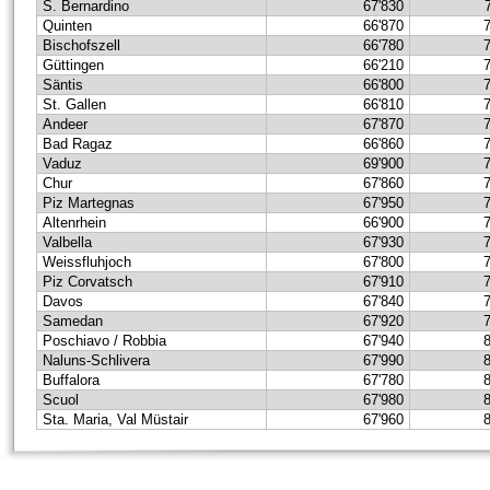
S. Bernardino
67'830
Quinten
66'870
Bischofszell
66'780
Güttingen
66'210
Säntis
66'800
St. Gallen
66'810
Andeer
67'870
Bad Ragaz
66'860
Vaduz
69'900
Chur
67'860
Piz Martegnas
67'950
Altenrhein
66'900
Valbella
67'930
Weissfluhjoch
67'800
Piz Corvatsch
67'910
Davos
67'840
Samedan
67'920
Poschiavo / Robbia
67'940
Naluns-Schlivera
67'990
Buffalora
67'780
Scuol
67'980
Sta. Maria, Val Müstair
67'960