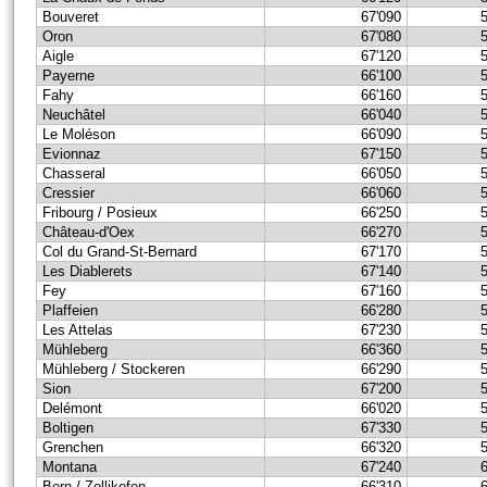
Bouveret
67'090
Oron
67'080
Aigle
67'120
Payerne
66'100
Fahy
66'160
Neuchâtel
66'040
Le Moléson
66'090
Evionnaz
67'150
Chasseral
66'050
Cressier
66'060
Fribourg / Posieux
66'250
Château-d'Oex
66'270
Col du Grand-St-Bernard
67'170
Les Diablerets
67'140
Fey
67'160
Plaffeien
66'280
Les Attelas
67'230
Mühleberg
66'360
Mühleberg / Stockeren
66'290
Sion
67'200
Delémont
66'020
Boltigen
67'330
Grenchen
66'320
Montana
67'240
Bern / Zollikofen
66'310