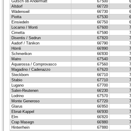
Gütsch ob Andermatt
67'500
Altdorf
66'720
Wädenswil
66'730
Piotta
67'530
Einsiedeln
66'750
Locarno / Monti
67'600
Cimetta
67'590
Disentis / Sedrun
67'820
Aadorf / Tänikon
66'790
Hörnli
66'890
Schmerikon
66'830
Matro
67'540
Aquarossa / Comprovasco
67'560
Magadino / Cadenazzo
67'620
Steckborn
66'710
Stabio
67'710
Lugano
67'700
Salen-Reutenen
66'230
Lodrino
67'570
Monte Generoso
67'720
Glarus
66'850
Ebnat-Kappel
66'930
Elm
66'820
Crap Masegn
66'880
Hinterrhein
67'880