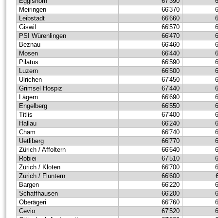
Eggishorn
67'390
Meiringen
66'370
Leibstadt
66'660
Giswil
66'570
PSI Würenlingen
66'470
Beznau
66'460
Mosen
66'440
Pilatus
66'590
Luzern
66'500
Ulrichen
67'450
Grimsel Hospiz
67'440
Lägern
66'690
Engelberg
66'550
Titlis
67'400
Hallau
66'240
Cham
66'740
Uetliberg
66'770
Zürich / Affoltern
66'640
Robiei
67'510
Zürich / Kloten
66'700
Zürich / Fluntern
66'600
Bargen
66'220
Schaffhausen
66'200
Oberägeri
66'760
Cevio
67'520