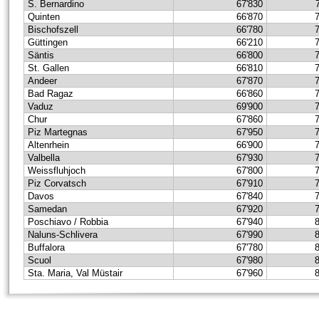
S. Bernardino
67'830
Quinten
66'870
Bischofszell
66'780
Güttingen
66'210
Säntis
66'800
St. Gallen
66'810
Andeer
67'870
Bad Ragaz
66'860
Vaduz
69'900
Chur
67'860
Piz Martegnas
67'950
Altenrhein
66'900
Valbella
67'930
Weissfluhjoch
67'800
Piz Corvatsch
67'910
Davos
67'840
Samedan
67'920
Poschiavo / Robbia
67'940
Naluns-Schlivera
67'990
Buffalora
67'780
Scuol
67'980
Sta. Maria, Val Müstair
67'960