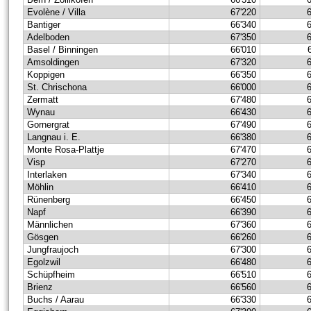
Evolène / Villa
67'220
Bantiger
66'340
Adelboden
67'350
Basel / Binningen
66'010
Amsoldingen
67'320
Koppigen
66'350
St. Chrischona
66'000
Zermatt
67'480
Wynau
66'430
Gornergrat
67'490
Langnau i. E.
66'380
Monte Rosa-Plattje
67'470
Visp
67'270
Interlaken
67'340
Möhlin
66'410
Rünenberg
66'450
Napf
66'390
Männlichen
67'360
Gösgen
66'260
Jungfraujoch
67'300
Egolzwil
66'480
Schüpfheim
66'510
Brienz
66'560
Buchs / Aarau
66'330