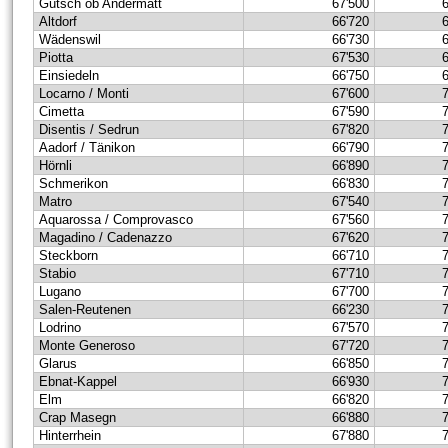
Gütsch ob Andermatt
67'500
Altdorf
66'720
Wädenswil
66'730
Piotta
67'530
Einsiedeln
66'750
Locarno / Monti
67'600
Cimetta
67'590
Disentis / Sedrun
67'820
Aadorf / Tänikon
66'790
Hörnli
66'890
Schmerikon
66'830
Matro
67'540
Aquarossa / Comprovasco
67'560
Magadino / Cadenazzo
67'620
Steckborn
66'710
Stabio
67'710
Lugano
67'700
Salen-Reutenen
66'230
Lodrino
67'570
Monte Generoso
67'720
Glarus
66'850
Ebnat-Kappel
66'930
Elm
66'820
Crap Masegn
66'880
Hinterrhein
67'880