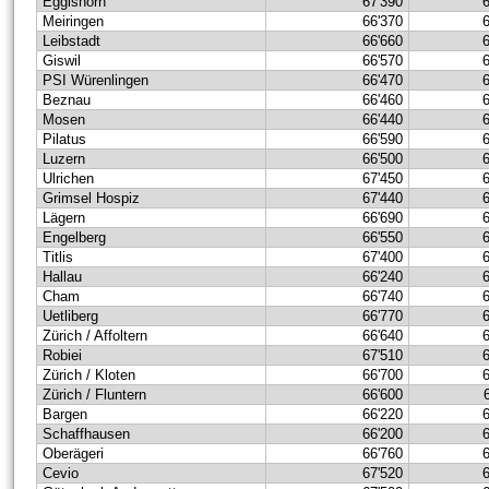
Eggishorn
67'390
Meiringen
66'370
Leibstadt
66'660
Giswil
66'570
PSI Würenlingen
66'470
Beznau
66'460
Mosen
66'440
Pilatus
66'590
Luzern
66'500
Ulrichen
67'450
Grimsel Hospiz
67'440
Lägern
66'690
Engelberg
66'550
Titlis
67'400
Hallau
66'240
Cham
66'740
Uetliberg
66'770
Zürich / Affoltern
66'640
Robiei
67'510
Zürich / Kloten
66'700
Zürich / Fluntern
66'600
Bargen
66'220
Schaffhausen
66'200
Oberägeri
66'760
Cevio
67'520