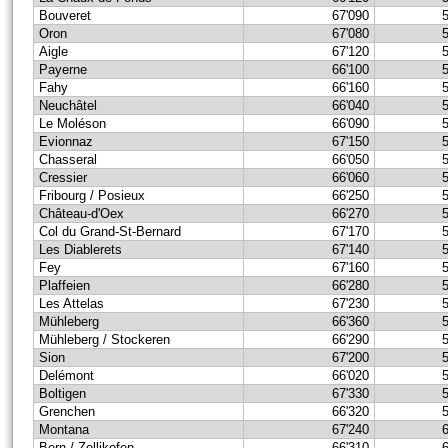
Bouveret
67'090
Oron
67'080
Aigle
67'120
Payerne
66'100
Fahy
66'160
Neuchâtel
66'040
Le Moléson
66'090
Evionnaz
67'150
Chasseral
66'050
Cressier
66'060
Fribourg / Posieux
66'250
Château-d'Oex
66'270
Col du Grand-St-Bernard
67'170
Les Diablerets
67'140
Fey
67'160
Plaffeien
66'280
Les Attelas
67'230
Mühleberg
66'360
Mühleberg / Stockeren
66'290
Sion
67'200
Delémont
66'020
Boltigen
67'330
Grenchen
66'320
Montana
67'240
Bern / Zollikofen
66'310