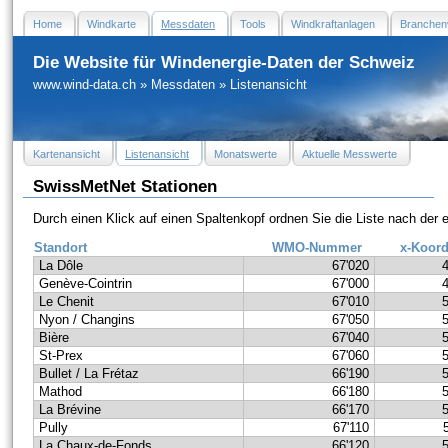
Home
Windkarte
Messdaten
Tools
Windkraftanlagen
Branchen
Die Website für Windenergie-Daten der Schweiz
www.wind-data.ch
»
Messdaten
»
Listenansicht
Kartenansicht
Listenansicht
Monatswerte
Aktuelle Messwerte
SwissMetNet Stationen
Durch einen Klick auf einen Spaltenkopf ordnen Sie die Liste nach der
Standort
WMO-Nummer
x-Koord
La Dôle
67'020
Genève-Cointrin
67'000
Le Chenit
67'010
Nyon / Changins
67'050
Bière
67'040
St-Prex
67'060
Bullet / La Frétaz
66'190
Mathod
66'180
La Brévine
66'170
Pully
67'110
La Chaux-de-Fonds
66'120