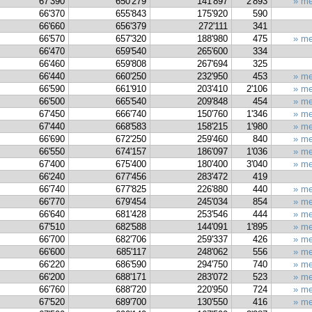
67'390
650'279
141'897
2'893
» me
66'370
655'843
175'920
590
66'660
656'379
272'111
341
66'570
657'320
188'980
475
» me
66'470
659'540
265'600
334
66'460
659'808
267'694
325
66'440
660'250
232'950
453
» me
66'590
661'910
203'410
2'106
» me
66'500
665'540
209'848
454
» me
67'450
666'740
150'760
1'346
» me
67'440
668'583
158'215
1'980
» me
66'690
672'250
259'460
840
» me
66'550
674'157
186'097
1'036
» me
67'400
675'400
180'400
3'040
» me
66'240
677'456
283'472
419
66'740
677'825
226'880
440
» me
66'770
679'454
245'034
854
» me
66'640
681'428
253'546
444
» me
67'510
682'588
144'091
1'895
» me
66'700
682'706
259'337
426
» me
66'600
685'117
248'062
556
» me
66'220
686'590
294'750
740
» me
66'200
688'171
283'072
523
» me
66'760
688'720
220'950
724
» me
67'520
689'700
130'550
416
» me