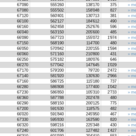
67'090
555'260
138'170
375
» me
67'080
555'502
158'048
827
» me
67'120
560'401
130'713
381
» me
66'100
562'127
184'612
490
» me
66'160
562'458
252'676
596
» me
66'040
563'150
205'600
485
» me
66'090
567'723
155'072
1'974
» me
67'150
568'190
114'700
480
» me
66'050
570'842
220'155
1'594
» me
66'060
571'160
210'800
431
» me
66'250
575'182
180'076
646
66'270
577'042
147'645
1'029
67'170
579'200
79'720
2'472
» me
67'140
581'920
130'630
2'966
» me
67'160
586'725
115'180
737
66'280
586'808
177'400
1'042
» me
67'230
586'850
105'310
2'733
» me
66'360
587'788
202'478
480
66'290
588'150
200'125
775
67'200
591'630
118'575
482
» me
66'020
591'840
245'950
467
» me
67'330
595'830
163'590
820
» me
66'320
598'216
225'348
430
» me
67'240
601'706
127'482
1'427
» me
66'310
601'930
204'410
553
» me