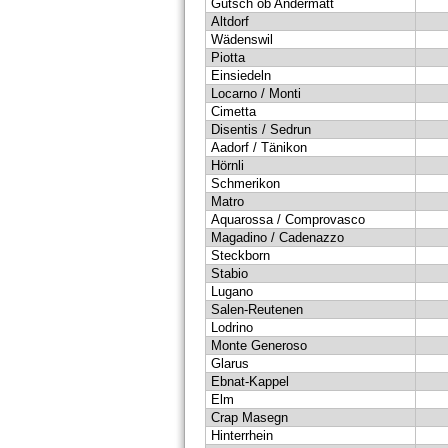
Gütsch ob Andermatt
Altdorf
Wädenswil
Piotta
Einsiedeln
Locarno / Monti
Cimetta
Disentis / Sedrun
Aadorf / Tänikon
Hörnli
Schmerikon
Matro
Aquarossa / Comprovasco
Magadino / Cadenazzo
Steckborn
Stabio
Lugano
Salen-Reutenen
Lodrino
Monte Generoso
Glarus
Ebnat-Kappel
Elm
Crap Masegn
Hinterrhein