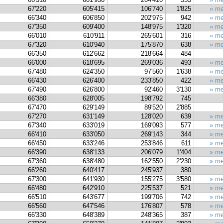
67'220
605'415
106'740
1'825
» me
66'340
606'850
202'975
942
» me
67'350
609'400
148'975
1'320
» me
66'010
610'911
265'601
316
» me
67'320
610'940
175'870
638
» me
66'350
612'662
218'664
484
66'000
618'695
269'036
493
» me
67'480
624'350
97'560
1'638
» me
66'430
626'400
233'850
422
» me
67'490
626'800
92'460
3'130
» me
66'380
628'005
198'792
745
67'470
629'149
89'520
2'885
67'270
631'149
128'020
639
» me
67'340
633'019
169'093
577
» me
66'410
633'050
269'143
344
» me
66'450
633'246
253'846
611
» me
66'390
638'133
206'079
1'404
» me
67'360
638'480
162'550
2'230
» me
66'260
640'417
245'937
380
67'300
641'930
155'275
3'580
» me
66'480
642'910
225'537
521
» me
66'510
643'677
199'706
742
» me
66'560
647'546
176'807
578
» me
66'330
648'389
248'365
387
» me