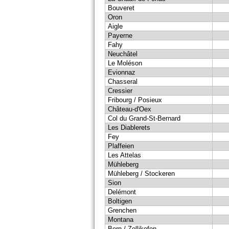
Bouveret
Oron
Aigle
Payerne
Fahy
Neuchâtel
Le Moléson
Evionnaz
Chasseral
Cressier
Fribourg / Posieux
Château-d'Oex
Col du Grand-St-Bernard
Les Diablerets
Fey
Plaffeien
Les Attelas
Mühleberg
Mühleberg / Stockeren
Sion
Delémont
Boltigen
Grenchen
Montana
Bern / Zollikofen