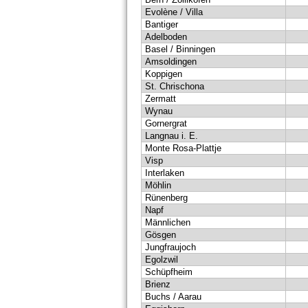
Evolène / Villa
Bantiger
Adelboden
Basel / Binningen
Amsoldingen
Koppigen
St. Chrischona
Zermatt
Wynau
Gornergrat
Langnau i. E.
Monte Rosa-Plattje
Visp
Interlaken
Möhlin
Rünenberg
Napf
Männlichen
Gösgen
Jungfraujoch
Egolzwil
Schüpfheim
Brienz
Buchs / Aarau