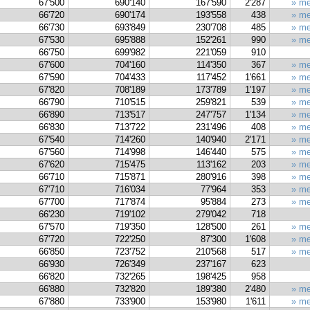
67'500
690'140
167'590
2'287
» me
66'720
690'174
193'558
438
» me
66'730
693'849
230'708
485
» me
67'530
695'888
152'261
990
» me
66'750
699'982
221'059
910
67'600
704'160
114'350
367
» me
67'590
704'433
117'452
1'661
» me
67'820
708'189
173'789
1'197
» me
66'790
710'515
259'821
539
» me
66'890
713'517
247'757
1'134
» me
66'830
713'722
231'496
408
» me
67'540
714'260
140'940
2'171
» me
67'560
714'998
146'440
575
» me
67'620
715'475
113'162
203
» me
66'710
715'871
280'916
398
» me
67'710
716'034
77'964
353
» me
67'700
717'874
95'884
273
» me
66'230
719'102
279'042
718
67'570
719'350
128'500
261
» me
67'720
722'250
87'300
1'608
» me
66'850
723'752
210'568
517
» me
66'930
726'349
237'167
623
66'820
732'265
198'425
958
66'880
732'820
189'380
2'480
» me
67'880
733'900
153'980
1'611
» me