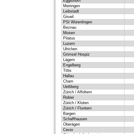
Eggishorn
Meiringen
Leibstadt
Giswil
PSI Würenlingen
Beznau
Mosen
Pilatus
Luzern
Ulrichen
Grimsel Hospiz
Lägern
Engelberg
Titlis
Hallau
Cham
Uetliberg
Zürich / Affoltern
Robiei
Zürich / Kloten
Zürich / Fluntern
Bargen
Schaffhausen
Oberägeri
Cevio