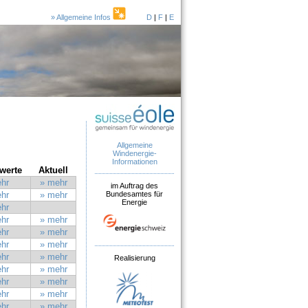
» Allgemeine Infos
D
|
F
|
E
Allgemeine
Windenergie-
Informationen
werte
Aktuell
hr
» mehr
im Auftrag des
Bundesamtes für
hr
» mehr
Energie
hr
hr
» mehr
hr
» mehr
hr
» mehr
hr
» mehr
Realisierung
hr
» mehr
hr
» mehr
hr
» mehr
hr
» mehr