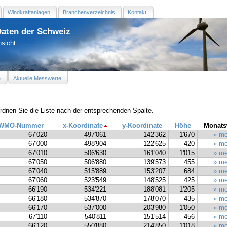
Windkraftanlagen
Branchenverzeichnis
Kontakt
Daten der Schweiz
nsicht
e
Aktuelle Messwerte
ordnen Sie die Liste nach der entsprechenden Spalte.
WMO-Nummer
x-Koordinate
y-Koordinate
Höhe
Monats
67'020
497'061
142'362
1'670
» me
67'000
498'904
122'625
420
» me
67'010
506'630
161'040
1'015
» me
67'050
506'880
139'573
455
» me
67'040
515'889
153'207
684
» me
67'060
523'549
148'525
425
» me
66'190
534'221
188'081
1'205
» me
66'180
534'870
178'070
435
» me
66'170
537'000
203'980
1'050
» me
67'110
540'811
151'514
456
» me
66'120
550'880
214'850
1'018
» me