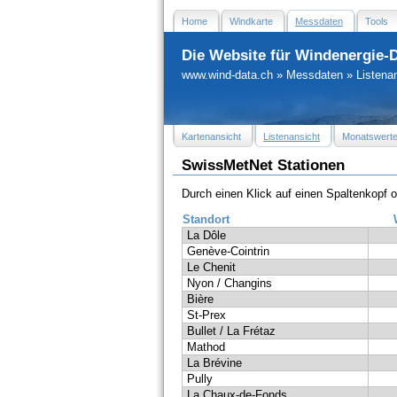
Home
Windkarte
Messdaten
Tools
Die Website für Windenergie-
www.wind-data.ch
»
Messdaten
»
Listena
Kartenansicht
Listenansicht
Monatswert
SwissMetNet Stationen
Durch einen Klick auf einen Spaltenkopf 
Standort
La Dôle
Genève-Cointrin
Le Chenit
Nyon / Changins
Bière
St-Prex
Bullet / La Frétaz
Mathod
La Brévine
Pully
La Chaux-de-Fonds