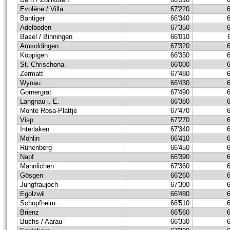
Evolène / Villa
67'220
Bantiger
66'340
Adelboden
67'350
Basel / Binningen
66'010
Amsoldingen
67'320
Koppigen
66'350
St. Chrischona
66'000
Zermatt
67'480
Wynau
66'430
Gornergrat
67'490
Langnau i. E.
66'380
Monte Rosa-Plattje
67'470
Visp
67'270
Interlaken
67'340
Möhlin
66'410
Rünenberg
66'450
Napf
66'390
Männlichen
67'360
Gösgen
66'260
Jungfraujoch
67'300
Egolzwil
66'480
Schüpfheim
66'510
Brienz
66'560
Buchs / Aarau
66'330