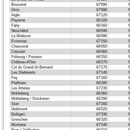
Bouveret
67'090
Oron
67'080
Aigle
67'120
Payerne
66'100
Fahy
66'160
Neuchâtel
66'040
Le Moléson
66'090
Evionnaz
67'150
Chasseral
66'050
Cressier
66'060
Fribourg / Posieux
66'250
Château-d'Oex
66'270
Col du Grand-St-Bernard
67'170
Les Diablerets
67'140
Fey
67'160
Plaffeien
66'280
Les Attelas
67'230
Mühleberg
66'360
Mühleberg / Stockeren
66'290
Sion
67'200
Delémont
66'020
Boltigen
67'330
Grenchen
66'320
Montana
67'240
Bern / Zollikofen
66'310