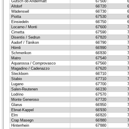
Gütsch ob Andermatt
67'500
Altdorf
66'720
Wädenswil
66'730
Piotta
67'530
Einsiedeln
66'750
Locarno / Monti
67'600
Cimetta
67'590
Disentis / Sedrun
67'820
Aadorf / Tänikon
66'790
Hörnli
66'890
Schmerikon
66'830
Matro
67'540
Aquarossa / Comprovasco
67'560
Magadino / Cadenazzo
67'620
Steckborn
66'710
Stabio
67'710
Lugano
67'700
Salen-Reutenen
66'230
Lodrino
67'570
Monte Generoso
67'720
Glarus
66'850
Ebnat-Kappel
66'930
Elm
66'820
Crap Masegn
66'880
Hinterrhein
67'880