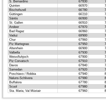
S. Bernardino
67'830
Quinten
66'870
Bischofszell
66'780
Güttingen
66'210
Säntis
66'800
St. Gallen
66'810
Andeer
67'870
Bad Ragaz
66'860
Vaduz
69'900
Chur
67'860
Piz Martegnas
67'950
Altenrhein
66'900
Valbella
67'930
Weissfluhjoch
67'800
Piz Corvatsch
67'910
Davos
67'840
Samedan
67'920
Poschiavo / Robbia
67'940
Naluns-Schlivera
67'990
Buffalora
67'780
Scuol
67'980
Sta. Maria, Val Müstair
67'960