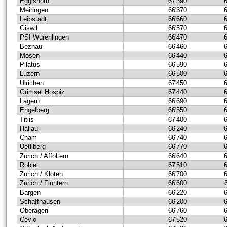
Eggishorn
67'390
Meiringen
66'370
Leibstadt
66'660
Giswil
66'570
PSI Würenlingen
66'470
Beznau
66'460
Mosen
66'440
Pilatus
66'590
Luzern
66'500
Ulrichen
67'450
Grimsel Hospiz
67'440
Lägern
66'690
Engelberg
66'550
Titlis
67'400
Hallau
66'240
Cham
66'740
Uetliberg
66'770
Zürich / Affoltern
66'640
Robiei
67'510
Zürich / Kloten
66'700
Zürich / Fluntern
66'600
Bargen
66'220
Schaffhausen
66'200
Oberägeri
66'760
Cevio
67'520