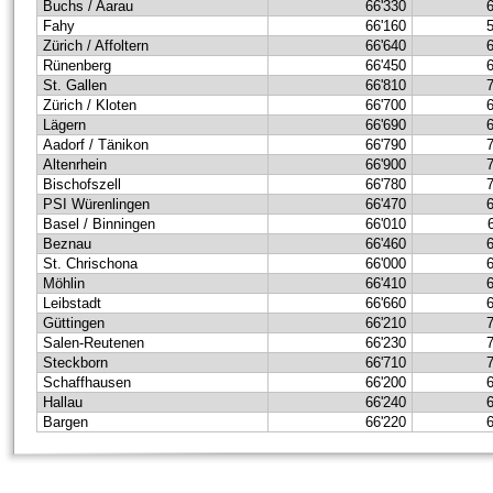
Buchs / Aarau
66'330
Fahy
66'160
Zürich / Affoltern
66'640
Rünenberg
66'450
St. Gallen
66'810
Zürich / Kloten
66'700
Lägern
66'690
Aadorf / Tänikon
66'790
Altenrhein
66'900
Bischofszell
66'780
PSI Würenlingen
66'470
Basel / Binningen
66'010
Beznau
66'460
St. Chrischona
66'000
Möhlin
66'410
Leibstadt
66'660
Güttingen
66'210
Salen-Reutenen
66'230
Steckborn
66'710
Schaffhausen
66'200
Hallau
66'240
Bargen
66'220