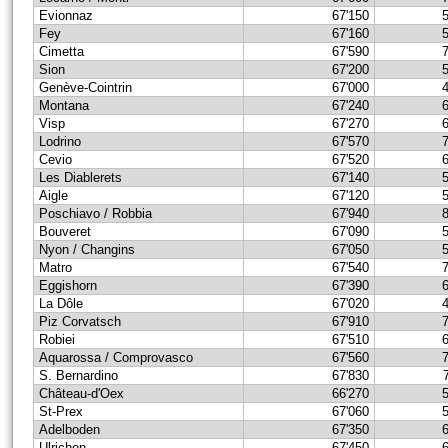
Evionnaz
67'150
Fey
67'160
Cimetta
67'590
Sion
67'200
Genève-Cointrin
67'000
Montana
67'240
Visp
67'270
Lodrino
67'570
Cevio
67'520
Les Diablerets
67'140
Aigle
67'120
Poschiavo / Robbia
67'940
Bouveret
67'090
Nyon / Changins
67'050
Matro
67'540
Eggishorn
67'390
La Dôle
67'020
Piz Corvatsch
67'910
Robiei
67'510
Aquarossa / Comprovasco
67'560
S. Bernardino
67'830
Château-d'Oex
66'270
St-Prex
67'060
Adelboden
67'350
Ulrichen
67'450