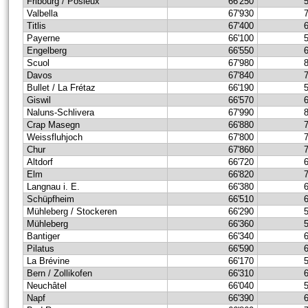
Fribourg / Posieux
66'250
Valbella
67'930
Titlis
67'400
Payerne
66'100
Engelberg
66'550
Scuol
67'980
Davos
67'840
Bullet / La Frétaz
66'190
Giswil
66'570
Naluns-Schlivera
67'990
Crap Masegn
66'880
Weissfluhjoch
67'800
Chur
67'860
Altdorf
66'720
Elm
66'820
Langnau i. E.
66'380
Schüpfheim
66'510
Mühleberg / Stockeren
66'290
Mühleberg
66'360
Bantiger
66'340
Pilatus
66'590
La Brévine
66'170
Bern / Zollikofen
66'310
Neuchâtel
66'040
Napf
66'390