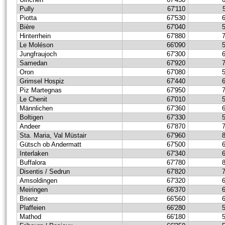
Pully
67'110
Piotta
67'530
Bière
67'040
Hinterrhein
67'880
Le Moléson
66'090
Jungfraujoch
67'300
Samedan
67'920
Oron
67'080
Grimsel Hospiz
67'440
Piz Martegnas
67'950
Le Chenit
67'010
Männlichen
67'360
Boltigen
67'330
Andeer
67'870
Sta. Maria, Val Müstair
67'960
Gütsch ob Andermatt
67'500
Interlaken
67'340
Buffalora
67'780
Disentis / Sedrun
67'820
Amsoldingen
67'320
Meiringen
66'370
Brienz
66'560
Plaffeien
66'280
Mathod
66'180