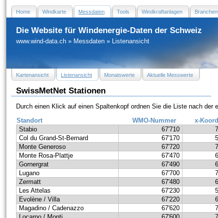
Home
Windkarte
Messdaten
Tools
Windkraftanlagen
Branchen
Die Website für Windenergie-Daten der Schweiz
www.wind-data.ch
»
Messdaten
»
Listenansicht
Kartenansicht
Listenansicht
Monatswerte
Aktuelle Messwerte
SwissMetNet Stationen
Durch einen Klick auf einen Spaltenkopf ordnen Sie die Liste nach der
Standort
WMO-Nummer
x-Koord
Stabio
67'710
Col du Grand-St-Bernard
67'170
Monte Generoso
67'720
Monte Rosa-Plattje
67'470
Gornergrat
67'490
Lugano
67'700
Zermatt
67'480
Les Attelas
67'230
Evolène / Villa
67'220
Magadino / Cadenazzo
67'620
Locarno / Monti
67'600