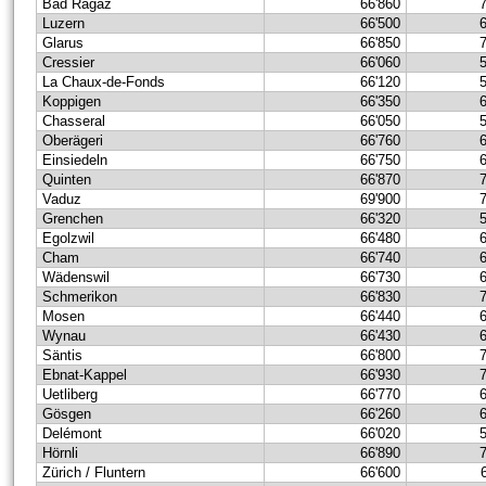
Bad Ragaz
66'860
Luzern
66'500
Glarus
66'850
Cressier
66'060
La Chaux-de-Fonds
66'120
Koppigen
66'350
Chasseral
66'050
Oberägeri
66'760
Einsiedeln
66'750
Quinten
66'870
Vaduz
69'900
Grenchen
66'320
Egolzwil
66'480
Cham
66'740
Wädenswil
66'730
Schmerikon
66'830
Mosen
66'440
Wynau
66'430
Säntis
66'800
Ebnat-Kappel
66'930
Uetliberg
66'770
Gösgen
66'260
Delémont
66'020
Hörnli
66'890
Zürich / Fluntern
66'600