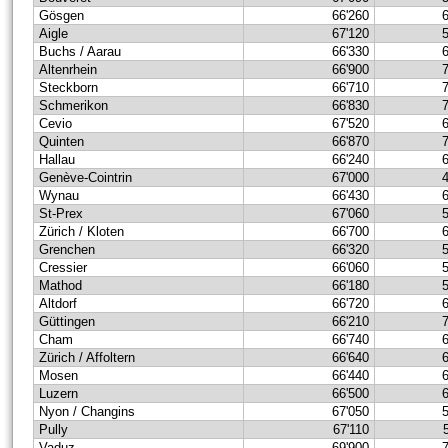
Gösgen
66'260
Aigle
67'120
Buchs / Aarau
66'330
Altenrhein
66'900
Steckborn
66'710
Schmerikon
66'830
Cevio
67'520
Quinten
66'870
Hallau
66'240
Genève-Cointrin
67'000
Wynau
66'430
St-Prex
67'060
Zürich / Kloten
66'700
Grenchen
66'320
Cressier
66'060
Mathod
66'180
Altdorf
66'720
Güttingen
66'210
Cham
66'740
Zürich / Affoltern
66'640
Mosen
66'440
Luzern
66'500
Nyon / Changins
67'050
Pully
67'110
Vaduz
69'900