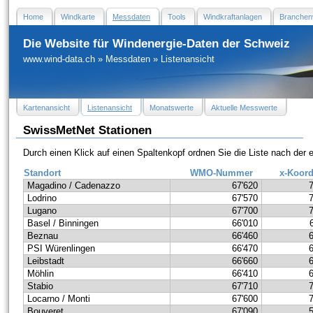
Home
Windkarte
Messdaten
Tools
Windkraftanlagen
Branchen
Die Website für Windenergie-Daten der Schweiz
www.wind-data.ch
»
Messdaten
»
Listenansicht
Kartenansicht
Listenansicht
Monatswerte
Aktuelle Messwerte
SwissMetNet Stationen
Durch einen Klick auf einen Spaltenkopf ordnen Sie die Liste nach der
Standort
WMO-Nummer
x-Koord
Magadino / Cadenazzo
67'620
Lodrino
67'570
Lugano
67'700
Basel / Binningen
66'010
Beznau
66'460
PSI Würenlingen
66'470
Leibstadt
66'660
Möhlin
66'410
Stabio
67'710
Locarno / Monti
67'600
Bouveret
67'090