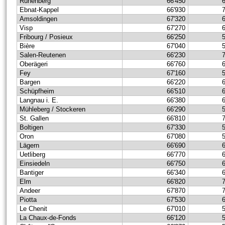
Rünenberg
66'450
Ebnat-Kappel
66'930
Amsoldingen
67'320
Visp
67'270
Fribourg / Posieux
66'250
Bière
67'040
Salen-Reutenen
66'230
Oberägeri
66'760
Fey
67'160
Bargen
66'220
Schüpfheim
66'510
Langnau i. E.
66'380
Mühleberg / Stockeren
66'290
St. Gallen
66'810
Boltigen
67'330
Oron
67'080
Lägern
66'690
Uetliberg
66'770
Einsiedeln
66'750
Bantiger
66'340
Elm
66'820
Andeer
67'870
Piotta
67'530
Le Chenit
67'010
La Chaux-de-Fonds
66'120