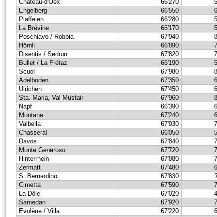
Château-d'Oex
66'270
Engelberg
66'550
Plaffeien
66'280
La Brévine
66'170
Poschiavo / Robbia
67'940
Hörnli
66'890
Disentis / Sedrun
67'820
Bullet / La Frétaz
66'190
Scuol
67'980
Adelboden
67'350
Ulrichen
67'450
Sta. Maria, Val Müstair
67'960
Napf
66'390
Montana
67'240
Valbella
67'930
Chasseral
66'050
Davos
67'840
Monte Generoso
67'720
Hinterrhein
67'880
Zermatt
67'480
S. Bernardino
67'830
Cimetta
67'590
La Dôle
67'020
Samedan
67'920
Evolène / Villa
67'220