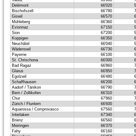
Delémont
66'020
Bischofszell
66'780
Giswil
66'570
Mühleberg
66'360
Evionnaz
67'150
Sion
67'200
Koppigen
66'350
Neuchâtel
66'040
Wädenswil
66'730
Payerne
66'100
St. Chrischona
66'000
Bad Ragaz
66'860
Glarus
66'850
Egolzwil
66'480
Schaffhausen
66'200
Aadorf / Tänikon
66'790
Bern / Zollikofen
66'310
Chur
67'860
Zürich / Fluntern
66'600
Aquarossa / Comprovasco
67'560
Interlaken
67'340
Brienz
66'560
Meiringen
66'370
Fahy
66'160