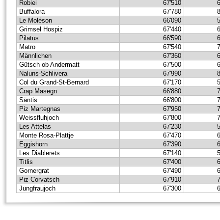
Robiei
67'510
Buffalora
67'780
Le Moléson
66'090
Grimsel Hospiz
67'440
Pilatus
66'590
Matro
67'540
Männlichen
67'360
Gütsch ob Andermatt
67'500
Naluns-Schlivera
67'990
Col du Grand-St-Bernard
67'170
Crap Masegn
66'880
Säntis
66'800
Piz Martegnas
67'950
Weissfluhjoch
67'800
Les Attelas
67'230
Monte Rosa-Plattje
67'470
Eggishorn
67'390
Les Diablerets
67'140
Titlis
67'400
Gornergrat
67'490
Piz Corvatsch
67'910
Jungfraujoch
67'300