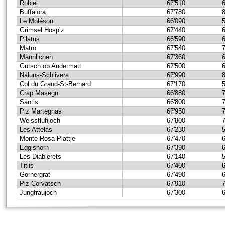
Robiei
67'510
Buffalora
67'780
Le Moléson
66'090
Grimsel Hospiz
67'440
Pilatus
66'590
Matro
67'540
Männlichen
67'360
Gütsch ob Andermatt
67'500
Naluns-Schlivera
67'990
Col du Grand-St-Bernard
67'170
Crap Masegn
66'880
Säntis
66'800
Piz Martegnas
67'950
Weissfluhjoch
67'800
Les Attelas
67'230
Monte Rosa-Plattje
67'470
Eggishorn
67'390
Les Diablerets
67'140
Titlis
67'400
Gornergrat
67'490
Piz Corvatsch
67'910
Jungfraujoch
67'300