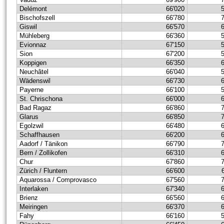
Delémont
66'020
Bischofszell
66'780
Giswil
66'570
Mühleberg
66'360
Evionnaz
67'150
Sion
67'200
Koppigen
66'350
Neuchâtel
66'040
Wädenswil
66'730
Payerne
66'100
St. Chrischona
66'000
Bad Ragaz
66'860
Glarus
66'850
Egolzwil
66'480
Schaffhausen
66'200
Aadorf / Tänikon
66'790
Bern / Zollikofen
66'310
Chur
67'860
Zürich / Fluntern
66'600
Aquarossa / Comprovasco
67'560
Interlaken
67'340
Brienz
66'560
Meiringen
66'370
Fahy
66'160