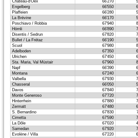
Château-d'Oex
66'270
Engelberg
66'550
Plaffeien
66'280
La Brévine
66'170
Poschiavo / Robbia
67'940
Hörnli
66'890
Disentis / Sedrun
67'820
Bullet / La Frétaz
66'190
Scuol
67'980
Adelboden
67'350
Ulrichen
67'450
Sta. Maria, Val Müstair
67'960
Napf
66'390
Montana
67'240
Valbella
67'930
Chasseral
66'050
Davos
67'840
Monte Generoso
67'720
Hinterrhein
67'880
Zermatt
67'480
S. Bernardino
67'830
Cimetta
67'590
La Dôle
67'020
Samedan
67'920
Evolène / Villa
67'220