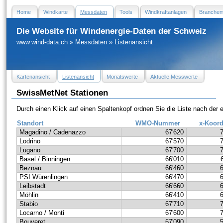
Home
Windkarte
Messdaten
Tools
Windkraftanlagen
Branchen
Die Website für Windenergie-Daten der Schweiz
www.wind-data.ch
»
Messdaten
»
Listenansicht
Kartenansicht
Listenansicht
Monatswerte
Aktuelle Messwerte
SwissMetNet Stationen
Durch einen Klick auf einen Spaltenkopf ordnen Sie die Liste nach der
Standort
WMO-Nummer
x-Koord
Magadino / Cadenazzo
67'620
Lodrino
67'570
Lugano
67'700
Basel / Binningen
66'010
Beznau
66'460
PSI Würenlingen
66'470
Leibstadt
66'660
Möhlin
66'410
Stabio
67'710
Locarno / Monti
67'600
Bouveret
67'090