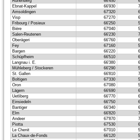
Rünenberg
66'450
Ebnat-Kappel
66'930
Amsoldingen
67'320
Visp
67'270
Fribourg / Posieux
66'250
Bière
67'040
Salen-Reutenen
66'230
Oberägeri
66'760
Fey
67'160
Bargen
66'220
Schüpfheim
66'510
Langnau i. E.
66'380
Mühleberg / Stockeren
66'290
St. Gallen
66'810
Boltigen
67'330
Oron
67'080
Lägern
66'690
Uetliberg
66'770
Einsiedeln
66'750
Bantiger
66'340
Elm
66'820
Andeer
67'870
Piotta
67'530
Le Chenit
67'010
La Chaux-de-Fonds
66'120