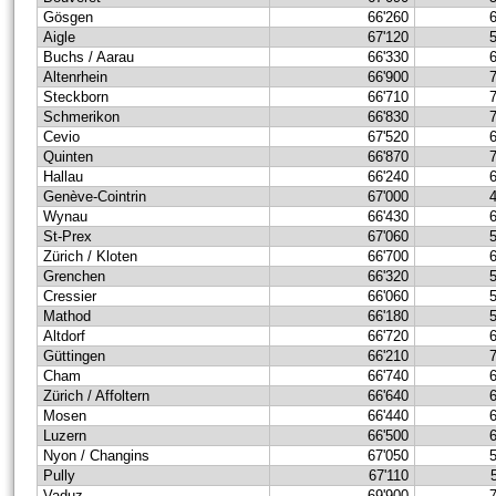
Gösgen
66'260
Aigle
67'120
Buchs / Aarau
66'330
Altenrhein
66'900
Steckborn
66'710
Schmerikon
66'830
Cevio
67'520
Quinten
66'870
Hallau
66'240
Genève-Cointrin
67'000
Wynau
66'430
St-Prex
67'060
Zürich / Kloten
66'700
Grenchen
66'320
Cressier
66'060
Mathod
66'180
Altdorf
66'720
Güttingen
66'210
Cham
66'740
Zürich / Affoltern
66'640
Mosen
66'440
Luzern
66'500
Nyon / Changins
67'050
Pully
67'110
Vaduz
69'900