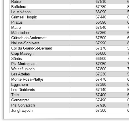
Robiei
67'510
Buffalora
67'780
Le Moléson
66'090
Grimsel Hospiz
67'440
Pilatus
66'590
Matro
67'540
Männlichen
67'360
Gütsch ob Andermatt
67'500
Naluns-Schlivera
67'990
Col du Grand-St-Bernard
67'170
Crap Masegn
66'880
Säntis
66'800
Piz Martegnas
67'950
Weissfluhjoch
67'800
Les Attelas
67'230
Monte Rosa-Plattje
67'470
Eggishorn
67'390
Les Diablerets
67'140
Titlis
67'400
Gornergrat
67'490
Piz Corvatsch
67'910
Jungfraujoch
67'300