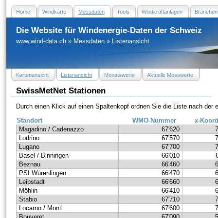
Home
Windkarte
Messdaten
Tools
Windkraftanlagen
Branchen
Die Website für Windenergie-Daten der Schweiz
www.wind-data.ch
»
Messdaten
»
Listenansicht
Kartenansicht
Listenansicht
Monatswerte
Aktuelle Messwerte
SwissMetNet Stationen
Durch einen Klick auf einen Spaltenkopf ordnen Sie die Liste nach der
Standort
WMO-Nummer
x-Koord
Magadino / Cadenazzo
67'620
Lodrino
67'570
Lugano
67'700
Basel / Binningen
66'010
Beznau
66'460
PSI Würenlingen
66'470
Leibstadt
66'660
Möhlin
66'410
Stabio
67'710
Locarno / Monti
67'600
Bouveret
67'090