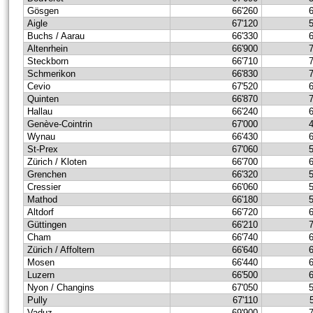
Gösgen
66'260
Aigle
67'120
Buchs / Aarau
66'330
Altenrhein
66'900
Steckborn
66'710
Schmerikon
66'830
Cevio
67'520
Quinten
66'870
Hallau
66'240
Genève-Cointrin
67'000
Wynau
66'430
St-Prex
67'060
Zürich / Kloten
66'700
Grenchen
66'320
Cressier
66'060
Mathod
66'180
Altdorf
66'720
Güttingen
66'210
Cham
66'740
Zürich / Affoltern
66'640
Mosen
66'440
Luzern
66'500
Nyon / Changins
67'050
Pully
67'110
Vaduz
69'900