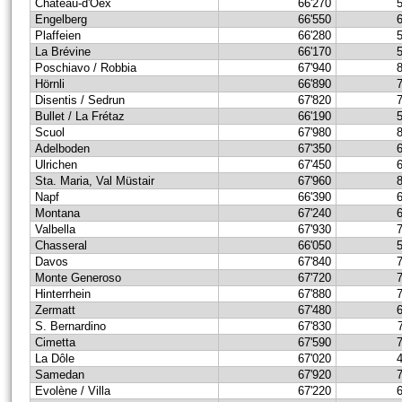
Château-d'Oex
66'270
Engelberg
66'550
Plaffeien
66'280
La Brévine
66'170
Poschiavo / Robbia
67'940
Hörnli
66'890
Disentis / Sedrun
67'820
Bullet / La Frétaz
66'190
Scuol
67'980
Adelboden
67'350
Ulrichen
67'450
Sta. Maria, Val Müstair
67'960
Napf
66'390
Montana
67'240
Valbella
67'930
Chasseral
66'050
Davos
67'840
Monte Generoso
67'720
Hinterrhein
67'880
Zermatt
67'480
S. Bernardino
67'830
Cimetta
67'590
La Dôle
67'020
Samedan
67'920
Evolène / Villa
67'220