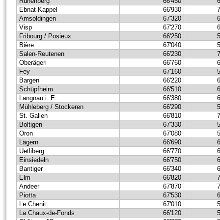
Rünenberg
66'450
Ebnat-Kappel
66'930
Amsoldingen
67'320
Visp
67'270
Fribourg / Posieux
66'250
Bière
67'040
Salen-Reutenen
66'230
Oberägeri
66'760
Fey
67'160
Bargen
66'220
Schüpfheim
66'510
Langnau i. E.
66'380
Mühleberg / Stockeren
66'290
St. Gallen
66'810
Boltigen
67'330
Oron
67'080
Lägern
66'690
Uetliberg
66'770
Einsiedeln
66'750
Bantiger
66'340
Elm
66'820
Andeer
67'870
Piotta
67'530
Le Chenit
67'010
La Chaux-de-Fonds
66'120