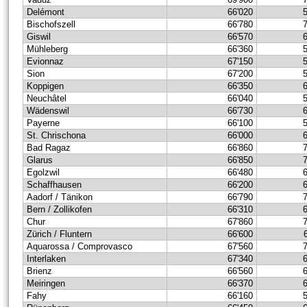
Delémont
66'020
Bischofszell
66'780
Giswil
66'570
Mühleberg
66'360
Evionnaz
67'150
Sion
67'200
Koppigen
66'350
Neuchâtel
66'040
Wädenswil
66'730
Payerne
66'100
St. Chrischona
66'000
Bad Ragaz
66'860
Glarus
66'850
Egolzwil
66'480
Schaffhausen
66'200
Aadorf / Tänikon
66'790
Bern / Zollikofen
66'310
Chur
67'860
Zürich / Fluntern
66'600
Aquarossa / Comprovasco
67'560
Interlaken
67'340
Brienz
66'560
Meiringen
66'370
Fahy
66'160