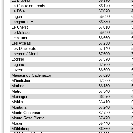
La Brévine
66'170
La Chaux-de-Fonds
66'120
La Dôle
67'020
Lägern
66'690
Langnau i. E.
66'380
Le Chenit
67'010
Le Moléson
66'090
Leibstadt
66'660
Les Attelas
67'230
Les Diablerets
67'140
Locarno / Monti
67'600
Lodrino
67'570
Lugano
67'700
Luzern
66'500
Magadino / Cadenazzo
67'620
Männlichen
67'360
Mathod
66'180
Matro
67'540
Meiringen
66'370
Möhlin
66'410
Montana
67'240
Monte Generoso
67'720
Monte Rosa-Plattje
67'470
Mosen
66'440
Mühleberg
66'360