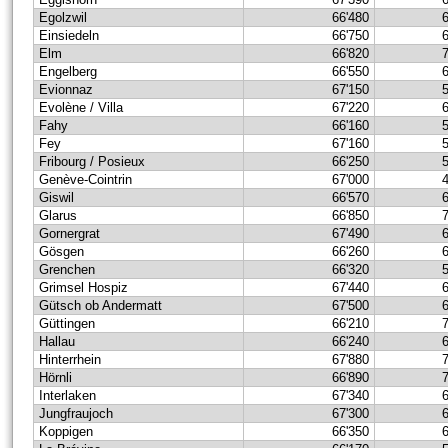
Egolzwil
66'480
Einsiedeln
66'750
Elm
66'820
Engelberg
66'550
Evionnaz
67'150
Evolène / Villa
67'220
Fahy
66'160
Fey
67'160
Fribourg / Posieux
66'250
Genève-Cointrin
67'000
Giswil
66'570
Glarus
66'850
Gornergrat
67'490
Gösgen
66'260
Grenchen
66'320
Grimsel Hospiz
67'440
Gütsch ob Andermatt
67'500
Güttingen
66'210
Hallau
66'240
Hinterrhein
67'880
Hörnli
66'890
Interlaken
67'340
Jungfraujoch
67'300
Koppigen
66'350