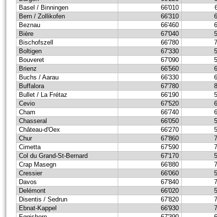
Basel / Binningen
66'010
Bern / Zollikofen
66'310
Beznau
66'460
Bière
67'040
Bischofszell
66'780
Boltigen
67'330
Bouveret
67'090
Brienz
66'560
Buchs / Aarau
66'330
Buffalora
67'780
Bullet / La Frétaz
66'190
Cevio
67'520
Cham
66'740
Chasseral
66'050
Château-d'Oex
66'270
Chur
67'860
Cimetta
67'590
Col du Grand-St-Bernard
67'170
Crap Masegn
66'880
Cressier
66'060
Davos
67'840
Delémont
66'020
Disentis / Sedrun
67'820
Ebnat-Kappel
66'930
Eggishorn
67'390