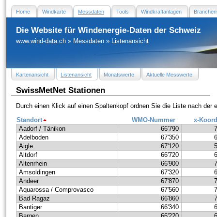
Home
Windkarte
Messdaten
Tools
Windkraftanlagen
Branchen
Die Website für Windenergie-Daten der Schweiz
www.wind-data.ch
»
Messdaten
»
Listenansicht
Kartenansicht
Listenansicht
Monatswerte
Aktuelle Messwerte
SwissMetNet Stationen
Durch einen Klick auf einen Spaltenkopf ordnen Sie die Liste nach der
Standort
WMO-Nummer
x-Koord
Aadorf / Tänikon
66'790
Adelboden
67'350
Aigle
67'120
Altdorf
66'720
Altenrhein
66'900
Amsoldingen
67'320
Andeer
67'870
Aquarossa / Comprovasco
67'560
Bad Ragaz
66'860
Bantiger
66'340
Bargen
66'220