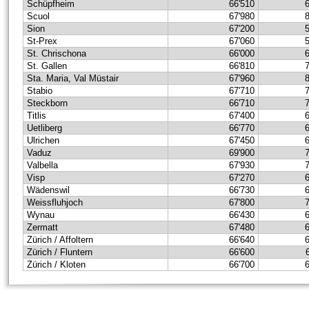
Schüpfheim
66'510
Scuol
67'980
Sion
67'200
St-Prex
67'060
St. Chrischona
66'000
St. Gallen
66'810
Sta. Maria, Val Müstair
67'960
Stabio
67'710
Steckborn
66'710
Titlis
67'400
Uetliberg
66'770
Ulrichen
67'450
Vaduz
69'900
Valbella
67'930
Visp
67'270
Wädenswil
66'730
Weissfluhjoch
67'800
Wynau
66'430
Zermatt
67'480
Zürich / Affoltern
66'640
Zürich / Fluntern
66'600
Zürich / Kloten
66'700