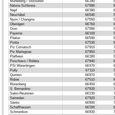
Mühleberg / Stockeren
66'290
Naluns-Schlivera
67'990
Napf
66'390
Neuchâtel
66'040
Nyon / Changins
67'050
Oberägeri
66'760
Oron
67'080
Payerne
66'100
Pilatus
66'590
Piotta
67'530
Piz Corvatsch
67'910
Piz Martegnas
67'950
Plaffeien
66'280
Poschiavo / Robbia
67'940
PSI Würenlingen
66'470
Pully
67'110
Quinten
66'870
Robiei
67'510
Rünenberg
66'450
S. Bernardino
67'830
Salen-Reutenen
66'230
Samedan
67'920
Säntis
66'800
Schaffhausen
66'200
Schmerikon
66'830