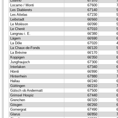
Lodrino
67'570
Locarno / Monti
67'600
Les Diablerets
67'140
Les Attelas
67'230
Leibstadt
66'660
Le Moléson
66'090
Le Chenit
67'010
Langnau i. E.
66'380
Lägern
66'690
La Dôle
67'020
La Chaux-de-Fonds
66'120
La Brévine
66'170
Koppigen
66'350
Jungfraujoch
67'300
Interlaken
67'340
Hörnli
66'890
Hinterrhein
67'880
Hallau
66'240
Güttingen
66'210
Gütsch ob Andermatt
67'500
Grimsel Hospiz
67'440
Grenchen
66'320
Gösgen
66'260
Gornergrat
67'490
Glarus
66'850