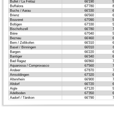
Bullet / La Frétaz
66'190
Buffalora
67'780
Buchs / Aarau
66'330
Brienz
66'560
Bouveret
67'090
Boltigen
67'330
Bischofszell
66'780
Bière
67'040
Beznau
66'460
Bern / Zollikofen
66'310
Basel / Binningen
66'010
Bargen
66'220
Bantiger
66'340
Bad Ragaz
66'860
Aquarossa / Comprovasco
67'560
Andeer
67'870
Amsoldingen
67'320
Altenrhein
66'900
Altdorf
66'720
Aigle
67'120
Adelboden
67'350
Aadorf / Tänikon
66'790