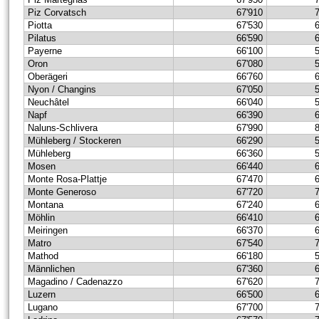
Piz Corvatsch
67'910
Piotta
67'530
Pilatus
66'590
Payerne
66'100
Oron
67'080
Oberägeri
66'760
Nyon / Changins
67'050
Neuchâtel
66'040
Napf
66'390
Naluns-Schlivera
67'990
Mühleberg / Stockeren
66'290
Mühleberg
66'360
Mosen
66'440
Monte Rosa-Plattje
67'470
Monte Generoso
67'720
Montana
67'240
Möhlin
66'410
Meiringen
66'370
Matro
67'540
Mathod
66'180
Männlichen
67'360
Magadino / Cadenazzo
67'620
Luzern
66'500
Lugano
67'700