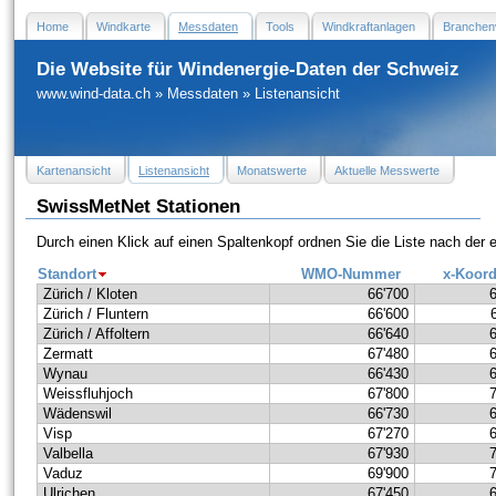
Home
Windkarte
Messdaten
Tools
Windkraftanlagen
Branchen
Die Website für Windenergie-Daten der Schweiz
www.wind-data.ch
»
Messdaten
»
Listenansicht
Kartenansicht
Listenansicht
Monatswerte
Aktuelle Messwerte
SwissMetNet Stationen
Durch einen Klick auf einen Spaltenkopf ordnen Sie die Liste nach der
Standort
WMO-Nummer
x-Koord
Zürich / Kloten
66'700
Zürich / Fluntern
66'600
Zürich / Affoltern
66'640
Zermatt
67'480
Wynau
66'430
Weissfluhjoch
67'800
Wädenswil
66'730
Visp
67'270
Valbella
67'930
Vaduz
69'900
Ulrichen
67'450