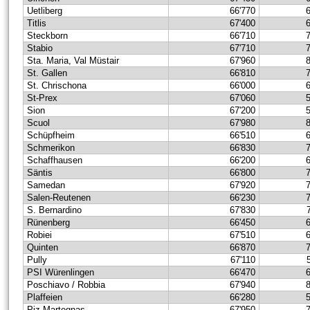
Uetliberg
66'770
Titlis
67'400
Steckborn
66'710
Stabio
67'710
Sta. Maria, Val Müstair
67'960
St. Gallen
66'810
St. Chrischona
66'000
St-Prex
67'060
Sion
67'200
Scuol
67'980
Schüpfheim
66'510
Schmerikon
66'830
Schaffhausen
66'200
Säntis
66'800
Samedan
67'920
Salen-Reutenen
66'230
S. Bernardino
67'830
Rünenberg
66'450
Robiei
67'510
Quinten
66'870
Pully
67'110
PSI Würenlingen
66'470
Poschiavo / Robbia
67'940
Plaffeien
66'280
Piz Martegnas
67'950