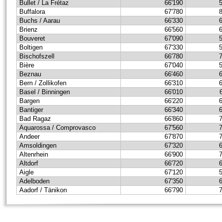
Bullet / La Frétaz
66'190
Buffalora
67'780
Buchs / Aarau
66'330
Brienz
66'560
Bouveret
67'090
Boltigen
67'330
Bischofszell
66'780
Bière
67'040
Beznau
66'460
Bern / Zollikofen
66'310
Basel / Binningen
66'010
Bargen
66'220
Bantiger
66'340
Bad Ragaz
66'860
Aquarossa / Comprovasco
67'560
Andeer
67'870
Amsoldingen
67'320
Altenrhein
66'900
Altdorf
66'720
Aigle
67'120
Adelboden
67'350
Aadorf / Tänikon
66'790