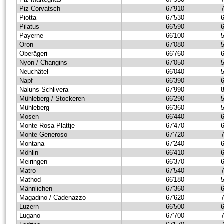
Piz Corvatsch
67'910
Piotta
67'530
Pilatus
66'590
Payerne
66'100
Oron
67'080
Oberägeri
66'760
Nyon / Changins
67'050
Neuchâtel
66'040
Napf
66'390
Naluns-Schlivera
67'990
Mühleberg / Stockeren
66'290
Mühleberg
66'360
Mosen
66'440
Monte Rosa-Plattje
67'470
Monte Generoso
67'720
Montana
67'240
Möhlin
66'410
Meiringen
66'370
Matro
67'540
Mathod
66'180
Männlichen
67'360
Magadino / Cadenazzo
67'620
Luzern
66'500
Lugano
67'700