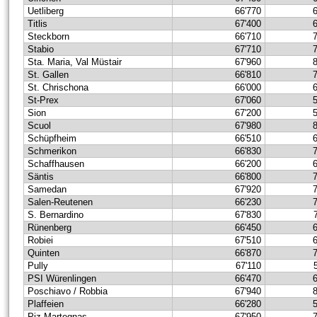
Uetliberg
66'770
Titlis
67'400
Steckborn
66'710
Stabio
67'710
Sta. Maria, Val Müstair
67'960
St. Gallen
66'810
St. Chrischona
66'000
St-Prex
67'060
Sion
67'200
Scuol
67'980
Schüpfheim
66'510
Schmerikon
66'830
Schaffhausen
66'200
Säntis
66'800
Samedan
67'920
Salen-Reutenen
66'230
S. Bernardino
67'830
Rünenberg
66'450
Robiei
67'510
Quinten
66'870
Pully
67'110
PSI Würenlingen
66'470
Poschiavo / Robbia
67'940
Plaffeien
66'280
Piz Martegnas
67'950