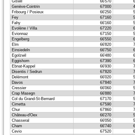
Giswil
66'570
Genève-Cointrin
67'000
Fribourg / Posieux
66'250
Fey
67'160
Fahy
66'160
Evolène / Villa
67'220
Evionnaz
67'150
Engelberg
66'550
Elm
66'820
Einsiedeln
66'750
Egolzwil
66'480
Eggishorn
67'390
Ebnat-Kappel
66'930
Disentis / Sedrun
67'820
Delémont
66'020
Davos
67'840
Cressier
66'060
Crap Masegn
66'880
Col du Grand-St-Bernard
67'170
Cimetta
67'590
Chur
67'860
Château-d'Oex
66'270
Chasseral
66'050
Cham
66'740
Cevio
67'520