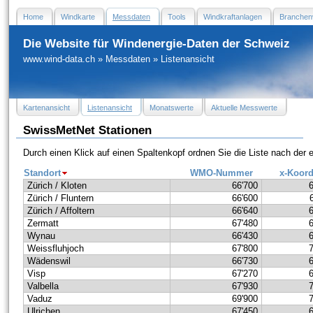
Home
Windkarte
Messdaten
Tools
Windkraftanlagen
Branchen
Die Website für Windenergie-Daten der Schweiz
www.wind-data.ch
»
Messdaten
»
Listenansicht
Kartenansicht
Listenansicht
Monatswerte
Aktuelle Messwerte
SwissMetNet Stationen
Durch einen Klick auf einen Spaltenkopf ordnen Sie die Liste nach der
Standort
WMO-Nummer
x-Koord
Zürich / Kloten
66'700
Zürich / Fluntern
66'600
Zürich / Affoltern
66'640
Zermatt
67'480
Wynau
66'430
Weissfluhjoch
67'800
Wädenswil
66'730
Visp
67'270
Valbella
67'930
Vaduz
69'900
Ulrichen
67'450