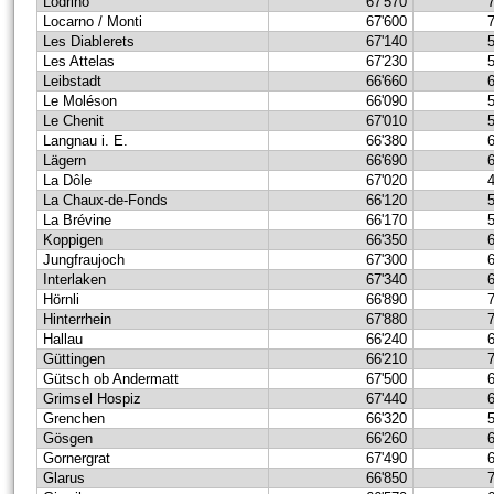
Lodrino
67'570
Locarno / Monti
67'600
Les Diablerets
67'140
Les Attelas
67'230
Leibstadt
66'660
Le Moléson
66'090
Le Chenit
67'010
Langnau i. E.
66'380
Lägern
66'690
La Dôle
67'020
La Chaux-de-Fonds
66'120
La Brévine
66'170
Koppigen
66'350
Jungfraujoch
67'300
Interlaken
67'340
Hörnli
66'890
Hinterrhein
67'880
Hallau
66'240
Güttingen
66'210
Gütsch ob Andermatt
67'500
Grimsel Hospiz
67'440
Grenchen
66'320
Gösgen
66'260
Gornergrat
67'490
Glarus
66'850