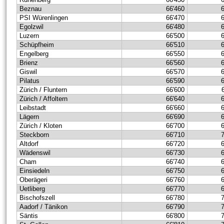
Beznau
66'460
PSI Würenlingen
66'470
Egolzwil
66'480
Luzern
66'500
Schüpfheim
66'510
Engelberg
66'550
Brienz
66'560
Giswil
66'570
Pilatus
66'590
Zürich / Fluntern
66'600
Zürich / Affoltern
66'640
Leibstadt
66'660
Lägern
66'690
Zürich / Kloten
66'700
Steckborn
66'710
Altdorf
66'720
Wädenswil
66'730
Cham
66'740
Einsiedeln
66'750
Oberägeri
66'760
Uetliberg
66'770
Bischofszell
66'780
Aadorf / Tänikon
66'790
Säntis
66'800