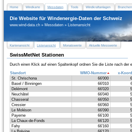
Home
Windkarte
Messdaten
Tools
Windkraftanlagen
Branchen
Die Website für Windenergie-Daten der Schweiz
www.wind-data.ch
»
Messdaten
»
Listenansicht
Kartenansicht
Listenansicht
Monatswerte
Aktuelle Messwerte
SwissMetNet Stationen
Durch einen Klick auf einen Spaltenkopf ordnen Sie die Liste nach der
Standort
WMO-Nummer
x-Koord
St. Chrischona
66'000
Basel / Binningen
66'010
Delémont
66'020
Neuchâtel
66'040
Chasseral
66'050
Cressier
66'060
Le Moléson
66'090
Payerne
66'100
La Chaux-de-Fonds
66'120
Fahy
66'160
La Brévine
66'170