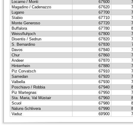
Locarno / Monti
67'600
Magadino / Cadenazzo
67'620
Lugano
67'700
Stabio
67'710
Monte Generoso
67'720
Buffalora
67'780
Weissfluhjoch
67'800
Disentis / Sedrun
67'820
S. Bernardino
67'830
Davos
67'840
Chur
67'860
Andeer
67'870
Hinterrhein
67'880
Piz Corvatsch
67'910
Samedan
67'920
Valbella
67'930
Poschiavo / Robbia
67'940
Piz Martegnas
67'950
Sta. Maria, Val Müstair
67'960
Scuol
67'980
Naluns-Schlivera
67'990
Vaduz
69'900