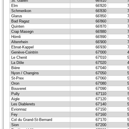
St. Gallen
66'810
Elm
66'820
Schmerikon
66'830
Glarus
66'850
Bad Ragaz
66'860
Quinten
66'870
Crap Masegn
66'880
Hörnli
66'890
Altenrhein
66'900
Ebnat-Kappel
66'930
Genève-Cointrin
67'000
Le Chenit
67'010
La Dôle
67'020
Bière
67'040
Nyon / Changins
67'050
St-Prex
67'060
Oron
67'080
Bouveret
67'090
Pully
67'110
Aigle
67'120
Les Diablerets
67'140
Evionnaz
67'150
Fey
67'160
Col du Grand-St-Bernard
67'170
Sion
67'200