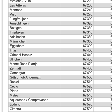
Evolène / Villa
67'220
Les Attelas
67'230
Montana
67'240
Visp
67'270
Jungfraujoch
67'300
Amsoldingen
67'320
Boltigen
67'330
Interlaken
67'340
Adelboden
67'350
Männlichen
67'360
Eggishorn
67'390
Titlis
67'400
Grimsel Hospiz
67'440
Ulrichen
67'450
Monte Rosa-Plattje
67'470
Zermatt
67'480
Gornergrat
67'490
Gütsch ob Andermatt
67'500
Robiei
67'510
Cevio
67'520
Piotta
67'530
Matro
67'540
Aquarossa / Comprovasco
67'560
Lodrino
67'570
Cimetta
67'590