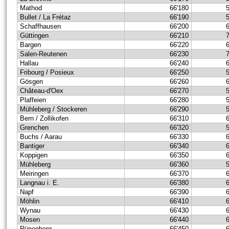
Mathod
66'180
Bullet / La Frétaz
66'190
Schaffhausen
66'200
Güttingen
66'210
Bargen
66'220
Salen-Reutenen
66'230
Hallau
66'240
Fribourg / Posieux
66'250
Gösgen
66'260
Château-d'Oex
66'270
Plaffeien
66'280
Mühleberg / Stockeren
66'290
Bern / Zollikofen
66'310
Grenchen
66'320
Buchs / Aarau
66'330
Bantiger
66'340
Koppigen
66'350
Mühleberg
66'360
Meiringen
66'370
Langnau i. E.
66'380
Napf
66'390
Möhlin
66'410
Wynau
66'430
Mosen
66'440
Rünenberg
66'450