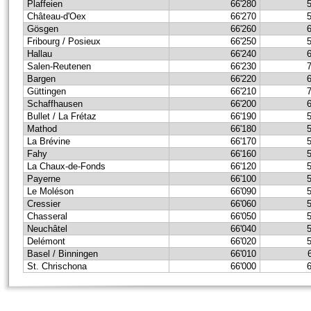
Plaffeien
66'280
Château-d'Oex
66'270
Gösgen
66'260
Fribourg / Posieux
66'250
Hallau
66'240
Salen-Reutenen
66'230
Bargen
66'220
Güttingen
66'210
Schaffhausen
66'200
Bullet / La Frétaz
66'190
Mathod
66'180
La Brévine
66'170
Fahy
66'160
La Chaux-de-Fonds
66'120
Payerne
66'100
Le Moléson
66'090
Cressier
66'060
Chasseral
66'050
Neuchâtel
66'040
Delémont
66'020
Basel / Binningen
66'010
St. Chrischona
66'000