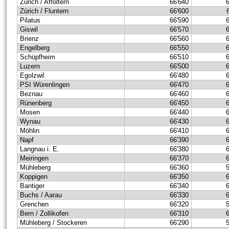
Zürich / Affoltern
66'640
Zürich / Fluntern
66'600
Pilatus
66'590
Giswil
66'570
Brienz
66'560
Engelberg
66'550
Schüpfheim
66'510
Luzern
66'500
Egolzwil
66'480
PSI Würenlingen
66'470
Beznau
66'460
Rünenberg
66'450
Mosen
66'440
Wynau
66'430
Möhlin
66'410
Napf
66'390
Langnau i. E.
66'380
Meiringen
66'370
Mühleberg
66'360
Koppigen
66'350
Bantiger
66'340
Buchs / Aarau
66'330
Grenchen
66'320
Bern / Zollikofen
66'310
Mühleberg / Stockeren
66'290