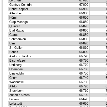
Le Chenit
67'010
Genève-Cointrin
67'000
Ebnat-Kappel
66'930
Altenrhein
66'900
Hörnli
66'890
Crap Masegn
66'880
Quinten
66'870
Bad Ragaz
66'860
Glarus
66'850
Schmerikon
66'830
Elm
66'820
St. Gallen
66'810
Säntis
66'800
Aadorf / Tänikon
66'790
Bischofszell
66'780
Uetliberg
66'770
Oberägeri
66'760
Einsiedeln
66'750
Cham
66'740
Wädenswil
66'730
Altdorf
66'720
Steckborn
66'710
Zürich / Kloten
66'700
Lägern
66'690
Leibstadt
66'660