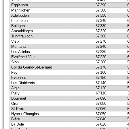
Eggishorn
67'390
Männlichen
67'360
Adelboden
67'350
Interlaken
67'340
Boltigen
67'330
Amsoldingen
67'320
Jungfraujoch
67'300
Visp
67'270
Montana
67'240
Les Attelas
67'230
Evolène / Villa
67'220
Sion
67'200
Col du Grand-St-Bernard
67'170
Fey
67'160
Evionnaz
67'150
Les Diablerets
67'140
Aigle
67'120
Pully
67'110
Bouveret
67'090
Oron
67'080
St-Prex
67'060
Nyon / Changins
67'050
Bière
67'040
La Dôle
67'020