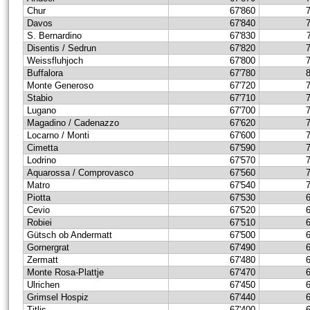
Chur
67'860
Davos
67'840
S. Bernardino
67'830
Disentis / Sedrun
67'820
Weissfluhjoch
67'800
Buffalora
67'780
Monte Generoso
67'720
Stabio
67'710
Lugano
67'700
Magadino / Cadenazzo
67'620
Locarno / Monti
67'600
Cimetta
67'590
Lodrino
67'570
Aquarossa / Comprovasco
67'560
Matro
67'540
Piotta
67'530
Cevio
67'520
Robiei
67'510
Gütsch ob Andermatt
67'500
Gornergrat
67'490
Zermatt
67'480
Monte Rosa-Plattje
67'470
Ulrichen
67'450
Grimsel Hospiz
67'440
Titlis
67'400