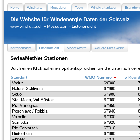
Home
Windkarte
Messdaten
Tools
Windkraftanlagen
Branchen
Die Website für Windenergie-Daten der Schweiz
www.wind-data.ch
»
Messdaten
»
Listenansicht
Kartenansicht
Listenansicht
Monatswerte
Aktuelle Messwerte
SwissMetNet Stationen
Durch einen Klick auf einen Spaltenkopf ordnen Sie die Liste nach der
Standort
WMO-Nummer
x-Koord
Vaduz
69'900
Naluns-Schlivera
67'990
Scuol
67'980
Sta. Maria, Val Müstair
67'960
Piz Martegnas
67'950
Poschiavo / Robbia
67'940
Valbella
67'930
Samedan
67'920
Piz Corvatsch
67'910
Hinterrhein
67'880
Andeer
67'870