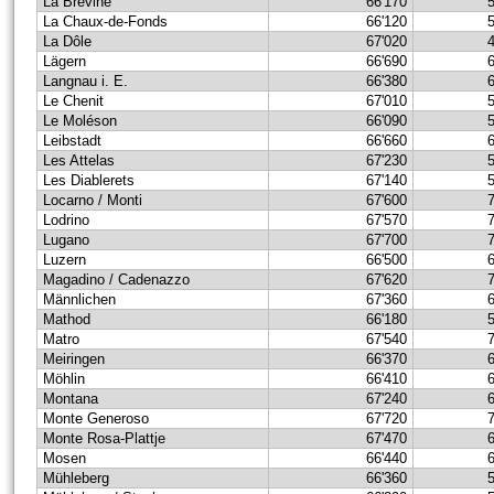
La Brévine
66'170
La Chaux-de-Fonds
66'120
La Dôle
67'020
Lägern
66'690
Langnau i. E.
66'380
Le Chenit
67'010
Le Moléson
66'090
Leibstadt
66'660
Les Attelas
67'230
Les Diablerets
67'140
Locarno / Monti
67'600
Lodrino
67'570
Lugano
67'700
Luzern
66'500
Magadino / Cadenazzo
67'620
Männlichen
67'360
Mathod
66'180
Matro
67'540
Meiringen
66'370
Möhlin
66'410
Montana
67'240
Monte Generoso
67'720
Monte Rosa-Plattje
67'470
Mosen
66'440
Mühleberg
66'360