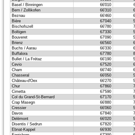
Basel / Binningen
66'010
Bern / Zollikofen
66'310
Beznau
66'460
Bière
67'040
Bischofszell
66'780
Boltigen
67'330
Bouveret
67'090
Brienz
66'560
Buchs / Aarau
66'330
Buffalora
67'780
Bullet / La Frétaz
66'190
Cevio
67'520
Cham
66'740
Chasseral
66'050
Château-d'Oex
66'270
Chur
67'860
Cimetta
67'590
Col du Grand-St-Bernard
67'170
Crap Masegn
66'880
Cressier
66'060
Davos
67'840
Delémont
66'020
Disentis / Sedrun
67'820
Ebnat-Kappel
66'930
Eggishorn
67'390