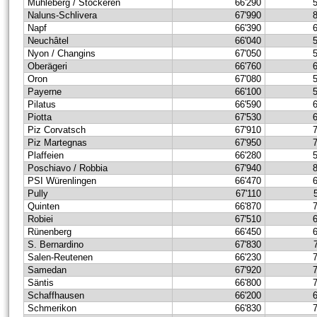
Mühleberg / Stockeren
66'290
Naluns-Schlivera
67'990
Napf
66'390
Neuchâtel
66'040
Nyon / Changins
67'050
Oberägeri
66'760
Oron
67'080
Payerne
66'100
Pilatus
66'590
Piotta
67'530
Piz Corvatsch
67'910
Piz Martegnas
67'950
Plaffeien
66'280
Poschiavo / Robbia
67'940
PSI Würenlingen
66'470
Pully
67'110
Quinten
66'870
Robiei
67'510
Rünenberg
66'450
S. Bernardino
67'830
Salen-Reutenen
66'230
Samedan
67'920
Säntis
66'800
Schaffhausen
66'200
Schmerikon
66'830