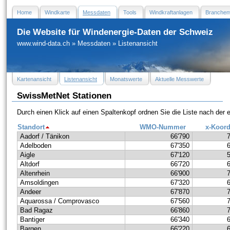
Home
Windkarte
Messdaten
Tools
Windkraftanlagen
Branchen
Die Website für Windenergie-Daten der Schweiz
www.wind-data.ch
»
Messdaten
»
Listenansicht
Kartenansicht
Listenansicht
Monatswerte
Aktuelle Messwerte
SwissMetNet Stationen
Durch einen Klick auf einen Spaltenkopf ordnen Sie die Liste nach der
Standort
WMO-Nummer
x-Koord
Aadorf / Tänikon
66'790
Adelboden
67'350
Aigle
67'120
Altdorf
66'720
Altenrhein
66'900
Amsoldingen
67'320
Andeer
67'870
Aquarossa / Comprovasco
67'560
Bad Ragaz
66'860
Bantiger
66'340
Bargen
66'220