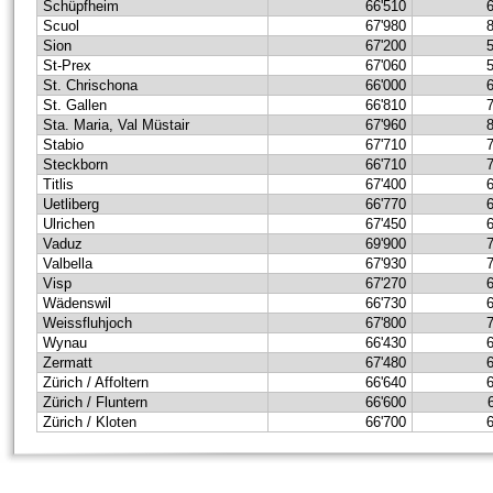
Schüpfheim
66'510
Scuol
67'980
Sion
67'200
St-Prex
67'060
St. Chrischona
66'000
St. Gallen
66'810
Sta. Maria, Val Müstair
67'960
Stabio
67'710
Steckborn
66'710
Titlis
67'400
Uetliberg
66'770
Ulrichen
67'450
Vaduz
69'900
Valbella
67'930
Visp
67'270
Wädenswil
66'730
Weissfluhjoch
67'800
Wynau
66'430
Zermatt
67'480
Zürich / Affoltern
66'640
Zürich / Fluntern
66'600
Zürich / Kloten
66'700