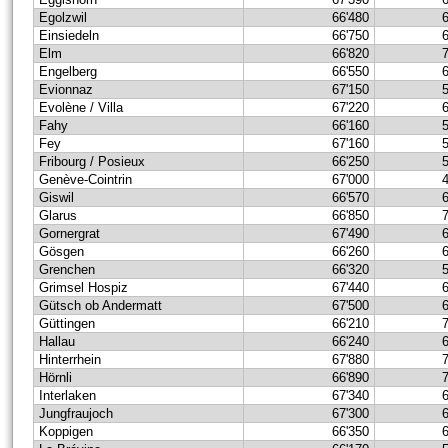
Egolzwil
66'480
Einsiedeln
66'750
Elm
66'820
Engelberg
66'550
Evionnaz
67'150
Evolène / Villa
67'220
Fahy
66'160
Fey
67'160
Fribourg / Posieux
66'250
Genève-Cointrin
67'000
Giswil
66'570
Glarus
66'850
Gornergrat
67'490
Gösgen
66'260
Grenchen
66'320
Grimsel Hospiz
67'440
Gütsch ob Andermatt
67'500
Güttingen
66'210
Hallau
66'240
Hinterrhein
67'880
Hörnli
66'890
Interlaken
67'340
Jungfraujoch
67'300
Koppigen
66'350